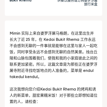
Bukit Rhema
供餐饮服务或订购婆罗浮屠
旅行米盒
Tempat Makan Keluarga
Tempat Makan Keluarga
Tempat Makan Rombongan
Tempat Makan Rombongan
Mimin 实际上来自婆罗浮屠马格朗，在这里出生并
Ruang Meeting
Ruang Meeting
长大了近 25 年，在 Kedai Bukit Rhema 工作永远
Playground Anak
Playground Anak
不会感到无聊的一件事就是能够在这里与家人一起吃
饭，同时享受永远不会感到无聊的自然美景。烛台丘
Katering Magelang
Katering Magelang
陵和山脉包围着我们，使我和我的小家庭彼此之间的
联系更加紧密。所以，这篇文章是为那些正在婆罗浮
Nasi Box
Nasi Box
屠寺附近寻找吃饭地点的人准备的，菜单是 endul
takedul kendul。
Search
Search
这次我想向您介绍Kedai Bukit Rhema 的烤鸡和诱
人的新菜单，甜浆果糯米饭！对于那些立即想知道位
BAHASA / LANGUAGE
置的人，请检查：