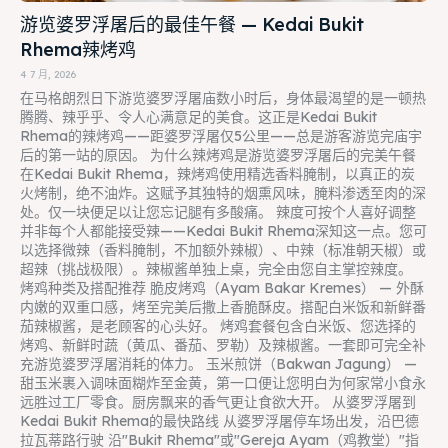
游览婆罗浮屠后的最佳午餐 — Kedai Bukit
Rhema辣烤鸡
4 7 月, 2026
在马格朗烈日下游览婆罗浮屠庙数小时后，身体最渴望的是一顿热
腾腾、辣乎乎、令人心满意足的美食。这正是Kedai Bukit
Rhema的辣烤鸡——距婆罗浮屠仅5公里——总是游客游览完庙宇
后的第一站的原因。 为什么辣烤鸡是游览婆罗浮屠后的完美午餐
在Kedai Bukit Rhema，辣烤鸡使用精选香料腌制，以真正的炭
火烤制，绝不油炸。这赋予其独特的烟熏风味，腌料渗透至肉的深
处。仅一块便足以让您忘记腿有多酸痛。 辣度可按个人喜好调整
并非每个人都能接受辣——Kedai Bukit Rhema深知这一点。您可
以选择微辣（香料腌制，不加额外辣椒）、中辣（标准朝天椒）或
超辣（挑战极限）。辣椒酱单独上桌，完全由您自主掌控辣度。
烤鸡种类及搭配推荐 脆皮烤鸡（Ayam Bakar Kremes） — 外酥
内嫩的双重口感，烤至完美后撒上香脆酥皮。搭配白米饭和新鲜番
茄辣椒酱，是老顾客的心头好。 烤鸡套餐包含白米饭、您选择的
烤鸡、新鲜时蔬（黄瓜、番茄、罗勒）及辣椒酱。一套即可完全补
充游览婆罗浮屠消耗的体力。 玉米煎饼（Bakwan Jagung） —
甜玉米裹入调味面糊炸至金黄，第一口便让您明白为何家常小食永
远胜过工厂零食。厨房飘来的香气更让食欲大开。 从婆罗浮屠到
Kedai Bukit Rhema的最快路线 从婆罗浮屠停车场出发，沿巴德
拉瓦蒂路行驶 沿"Bukit Rhema"或"Gereja Ayam（鸡教堂）"指