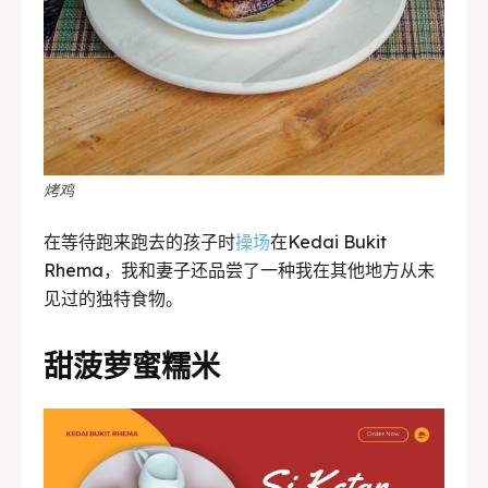
烤鸡
在等待跑来跑去的孩子时
操场
在Kedai Bukit
Rhema，我和妻子还品尝了一种我在其他地方从未
见过的独特食物。
甜菠萝蜜糯米