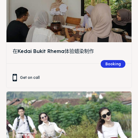
在Kedai Bukit Rhema体验蜡染制作
Booking
Get on call