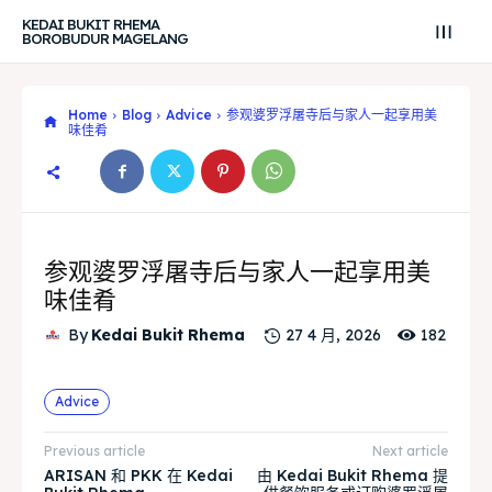
KEDAI BUKIT RHEMA
BOROBUDUR MAGELANG
Home
Blog
Advice
参观婆罗浮屠寺后与家人一起享用美
味佳肴
参观婆罗浮屠寺后与家人一起享用美
味佳肴
182
By
Kedai Bukit Rhema
27 4 月, 2026
Search
Search
Advice
Search
Search
Explore our destinations
Explore our destinations
Previous article
Next article
& Make a booking today
& Make a booking today
ARISAN 和 PKK 在 Kedai
由 Kedai Bukit Rhema 提