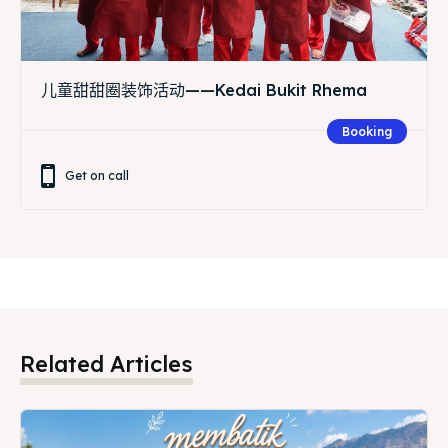
儿童甜甜圈装饰活动——Kedai Bukit Rhema
Booking
Get on call
Related Articles