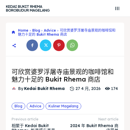
KEDAI BUKIT RHEMA
BOROBUDUR MAGELANG
Home
Blog
Advice
可欣赏婆罗浮屠寺庙景观的咖啡馆和
魅力十足的 Bukit Rhema 商店
可欣赏婆罗浮屠寺庙景观的咖啡馆和
魅力十足的 Bukit Rhema 商店
174
By
Kedai Bukit Rhema
27 4 月, 2026
Search
Search
Blog
Advice
Kuliner Magelang
Search
Search
Explore our destinations
Explore our destinations
Previous article
Next article
相聚于 Kedai Bukit
2024 年 Bukit Rhema 商
& Make a booking today
& Make a booking today