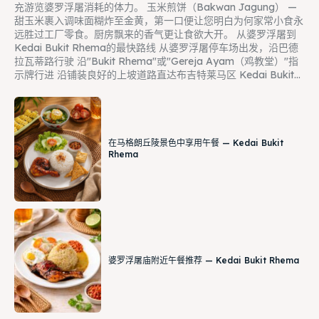
充游览婆罗浮屠消耗的体力。 玉米煎饼（Bakwan Jagung） —
甜玉米裹入调味面糊炸至金黄，第一口便让您明白为何家常小食永
远胜过工厂零食。厨房飘来的香气更让食欲大开。 从婆罗浮屠到
Kedai Bukit Rhema的最快路线 从婆罗浮屠停车场出发，沿巴德
拉瓦蒂路行驶 沿"Bukit Rhema"或"Gereja Ayam（鸡教堂）"指
示牌行进 沿铺装良好的上坡道路直达布吉特莱马区 Kedai Bukit...
在马格朗丘陵景色中享用午餐 — Kedai Bukit
Rhema
婆罗浮屠庙附近午餐推荐 — Kedai Bukit Rhema