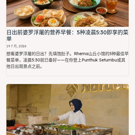
日出前婆罗浮屠的营养早餐：5种凌晨5:30即享的菜
单
19 7 月, 2026
想看婆罗浮屠的日出？先填饱肚子。Rhema山丘小馆的5种最佳早
餐菜单，凌晨5:30就已备好——在你登上Punthuk Setumbu或其
他日出观景点之前。