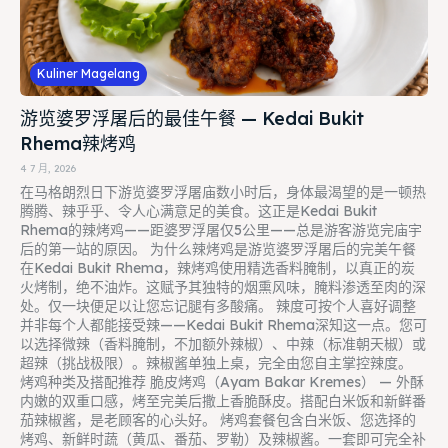
Kuliner Magelang
游览婆罗浮屠后的最佳午餐 — Kedai Bukit
Rhema辣烤鸡
4 7 月, 2026
在马格朗烈日下游览婆罗浮屠庙数小时后，身体最渴望的是一顿热
腾腾、辣乎乎、令人心满意足的美食。这正是Kedai Bukit
Rhema的辣烤鸡——距婆罗浮屠仅5公里——总是游客游览完庙宇
后的第一站的原因。 为什么辣烤鸡是游览婆罗浮屠后的完美午餐
在Kedai Bukit Rhema，辣烤鸡使用精选香料腌制，以真正的炭
火烤制，绝不油炸。这赋予其独特的烟熏风味，腌料渗透至肉的深
处。仅一块便足以让您忘记腿有多酸痛。 辣度可按个人喜好调整
并非每个人都能接受辣——Kedai Bukit Rhema深知这一点。您可
以选择微辣（香料腌制，不加额外辣椒）、中辣（标准朝天椒）或
超辣（挑战极限）。辣椒酱单独上桌，完全由您自主掌控辣度。
烤鸡种类及搭配推荐 脆皮烤鸡（Ayam Bakar Kremes） — 外酥
内嫩的双重口感，烤至完美后撒上香脆酥皮。搭配白米饭和新鲜番
茄辣椒酱，是老顾客的心头好。 烤鸡套餐包含白米饭、您选择的
烤鸡、新鲜时蔬（黄瓜、番茄、罗勒）及辣椒酱。一套即可完全补