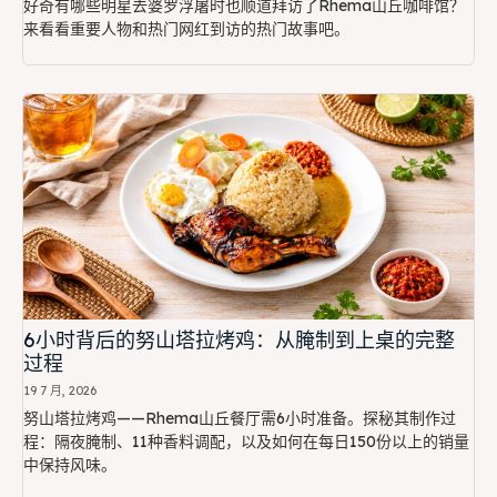
好奇有哪些明星去婆罗浮屠时也顺道拜访了Rhema山丘咖啡馆？
来看看重要人物和热门网红到访的热门故事吧。
6小时背后的努山塔拉烤鸡：从腌制到上桌的完整
过程
19 7 月, 2026
努山塔拉烤鸡——Rhema山丘餐厅需6小时准备。探秘其制作过
程：隔夜腌制、11种香料调配，以及如何在每日150份以上的销量
中保持风味。