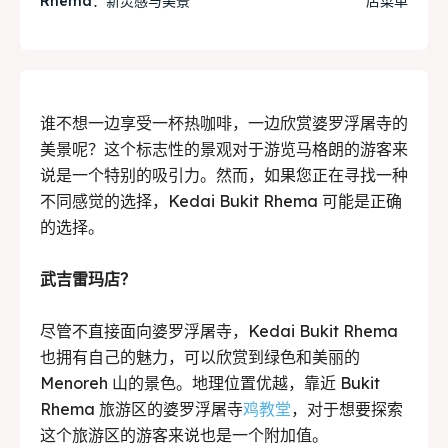
Rhema：新灵感与美景
店菜单
Tempat Makan Keluarga
Tempat Makan Keluarga
Tempat Makan Rombongan
Tempat Makan Rombongan
谁不想一边享受一杯热咖啡，一边欣赏婆罗浮屠寺的
美景呢？这个标志性的景观对于游览马格朗的游客来
Ruang Meeting
Ruang Meeting
说是一个特别的吸引力。然而，如果您正在寻找一种
不同感觉的选择，Kedai Bukit Rhema 可能是正确
Playground Anak
Playground Anak
的选择。
Katering Magelang
Katering Magelang
武吉雷玛店？
Nasi Box
Nasi Box
尽管不直接面向婆罗浮屠寺，Kedai Bukit Rhema
也拥有自己的魅力，可以欣赏到绿色和美丽的
Menoreh 山的景色。地理位置优越，靠近 Bukit
Search
Search
Rhema 旅游区的婆罗浮屠寺
鸡教堂
，对于想要探索
这个旅游区的游客来说也是一个附加值。
BAHASA / LANGUAGE