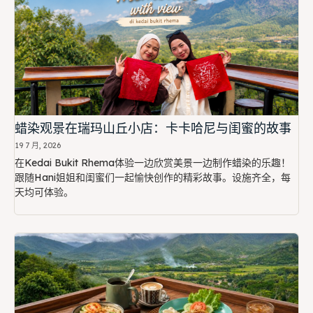
蜡染观景在瑞玛山丘小店：卡卡哈尼与闺蜜的故事
19 7 月, 2026
在Kedai Bukit Rhema体验一边欣赏美景一边制作蜡染的乐趣！
跟随Hani姐姐和闺蜜们一起愉快创作的精彩故事。设施齐全，每
天均可体验。