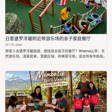
日惹婆罗浮屠附近带游乐场的亲子家庭餐厅
19 7 月, 2026
带家人去婆罗浮屠旅游，想找适合孩子的餐厅？Rhema山亭：天
然游乐场、清真菜单、宽敞区域、祈祷室可用。适合所有年龄段。