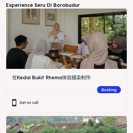
Experience Seru Di Borobudur
在Kedai Bukit Rhema体验蜡染制作
Booking
Get on call