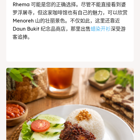
Rhema 可能是您的正确选择。尽管不能直接看到婆
Tempat ngopi Borobudur
罗浮屠寺，但这家咖啡馆也有自己的魅力，可以欣赏
Tempat Ngopi Di Magelang
Menoreh 山的壮丽景色。不仅如此，这里还靠近
Daun Bukit 纪念品商店，那里出售
蜡染开衫
深受游
客追捧。
Tempat makan keluarga