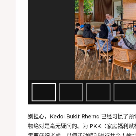
Kater
Ruang
Nasi 
Playg
Kater
Nasi 
BAHASA / 
English
França
日本語
别担心，Kedai Bukit Rhema 已经
物绝对是毫无疑问的。为 PKK（家庭福利
需要仔细考虑，以便活动顺利进行并令人愉