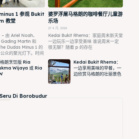
minus 1 参观 Bukit
婆罗浮屠马格朗的咖啡餐厅儿童游
am 教堂
乐场
27 4 月, 2026
由 Ariel Noah、
Kedai Bukit Rhema：家庭周末新天堂
Gading Martin 和
一边玩乐一边享受美味 谁说周末一定
he Dudas Minus 1 的
很无聊？随着 p 的存在
了公众的聚光灯下。时间
格朗烹饪版 Ria
Kedai Bukit Rhema：
ukma Wijaya 或 Ria
一边享用美味的早餐，一
W
边欣赏马格朗的壮丽景色
 Seru Di Borobudur