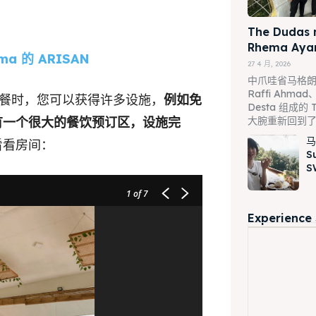
The Dudas 
Rhema Ay
ema 的 ARISAN
27 4 月, 2026
中爪哇省马格朗 – 
Raffi Ahmad、
社交聚会餐时，您可以获得许多设施，
例如免
Desta 组成的 T
ore our destinations
大腕重新回到
有一个很大的餐饮预订区，设施完
马
看看房间：
a booking today
S
S
ore our destinations
1
of 7
t Makan Keluarga
a booking today
Experience
t Makan Rombongan
 Meeting
t Makan Keluarga
round Anak
t Makan Rombongan