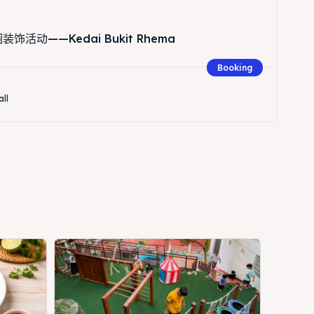
饰活动——Kedai Bukit Rhema
Booking
all