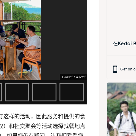
ing Magelang
 Meeting
Box
round Anak
ing Magelang
在Kedai
Box
LANGUAGE
Get on c
中文
Indonesia
Lantai 3 Kedai
is
Deutsch
Nederlands
한국어
العربية
习惯了预订这样的活动，因此服务和提供的食
赋权）和社交聚会等活动选择就餐地点
快。如果您仍有疑问，让我们看看您