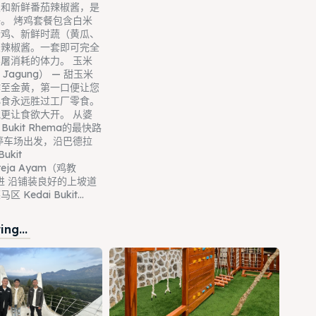
饭和新鲜番茄辣椒酱，是
。 烤鸡套餐包含白米
烤鸡、新鲜时蔬（黄瓜、
及辣椒酱。一套即可完全
屠消耗的体力。 玉米
 Jagung） — 甜玉米
炸至金黄，第一口便让您
小食永远胜过工厂零食。
更让食欲大开。 从婆
Bukit Rhema的最快路
停车场出发，沿巴德拉
ukit
reja Ayam（鸡教
进 沿铺装良好的上坡道
Kedai Bukit...
ng...