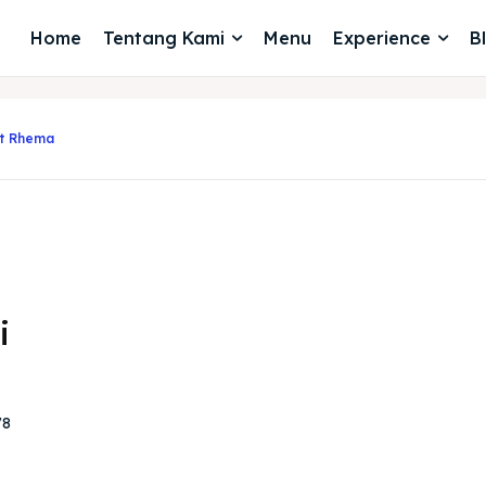
Home
Tentang Kami
Menu
Experience
B
t Rhema
i
78