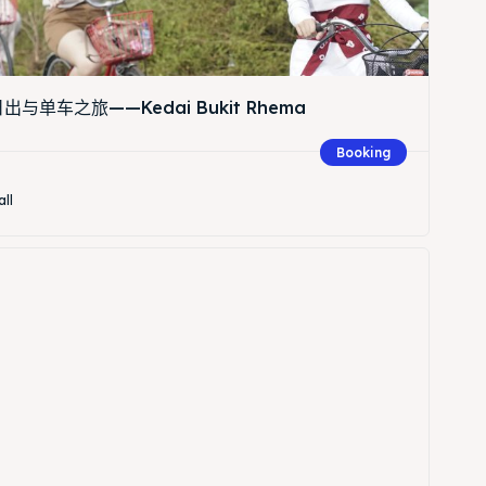
与单车之旅——Kedai Bukit Rhema
Booking
all