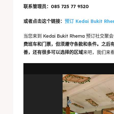
联系管理员：085 725 77 9520
或者点击这个链接：
预订 Kedai Bukit Rh
当您来到 Kedai Bukit Rhema 预订
Expl
费班车和门票，但须遵守条款和条件。之后
善，还有很多可以选择的区域
来吧，我们来
& Make 
Expl
Tempa
& Make 
Tempa
Ruang
Tempa
Playg
Tempa