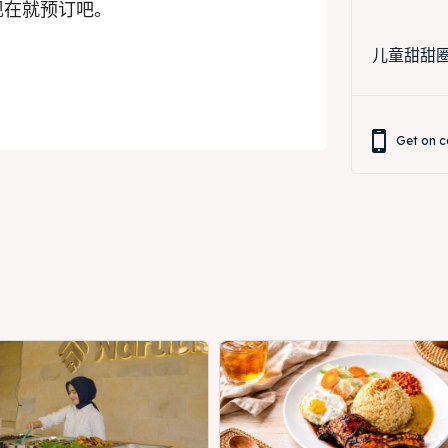
现在就预订吧。
儿童甜甜圈装
Get on c