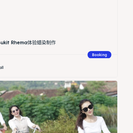
 Bukit Rhema体验蜡染制作
Search
Booking
all
Search
Lantai 3