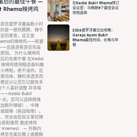
屠后的最佳午餐 —
在Kedai Bukit Rhema预订
kit Rhema辣烤鸡
会议室：马格朗4个最佳会议
场地选择
下游览婆罗浮屠庙数小时
望的是一顿热腾腾、辣乎
2026婆罗浮屠日出攻略：
Gereja Ayam Bukit
意足的美食。这正是
Rhema最佳时间、价格与早
t Rhema的辣烤鸡——距婆
餐
——总是游客游览完庙
原因。 为什么辣烤鸡
的完美午餐 在Kedai
ema，辣烤鸡使用精选香料腌
炭火烤制，绝不油炸。这
烟熏风味，腌料渗透至肉
块便足以让您忘记腿有多
按个人喜好调整 并非每
Kedai Bukit
这一点。您可以选择微辣
不加额外辣椒）、中辣
）或超辣（挑战极限）。
桌，完全由您自主掌控辣
及搭配推荐 脆皮烤鸡
r Kremes） — 外酥内
，烤至完美后撒上香脆酥