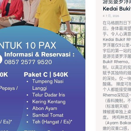
游览婆罗浮
Kedai Bu
4 7 月, 2026
在马格朗烈日
后，身体最渴
乎、令人心满
Kedai Buki
罗浮屠仅5公里
宇后的第一站的
是游览婆罗浮屠后
Bukit Rh
制，以真正的
赋予其独特的
的深处。仅一
酸痛。 辣度可
个人都能接受辣——
Rhema深知
（香料腌制，
（标准朝天椒
辣椒酱单独上
度。 烤鸡种类
（Ayam Baka
嫩的双重口感