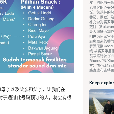
皮。搭配白米
老顾客的心头好
饭、您选择的
番茄、罗勒）
补充游览婆罗浮
煎饼（Bakwan
裹入调味面糊
明白为何家常
厨房飘来的香气
罗浮屠到Kedai 
线 从婆罗浮屠
瓦蒂路行驶 沿"B
Rhema"或"Ge
堂）"指示牌行
路直达布吉特莱马区 
Keep explori
和母亲以及父亲和父亲，让我们在
。特别是对于通过此号码预订的人，将会有很