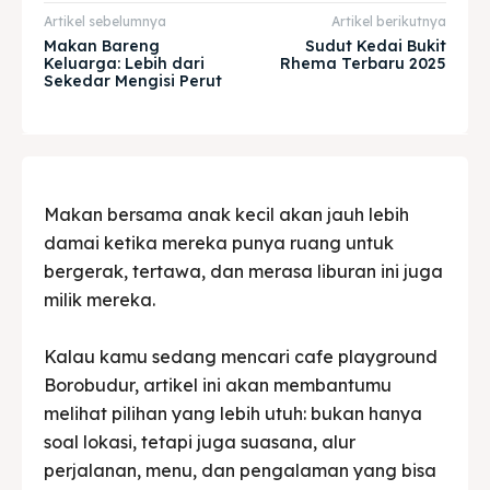
Explore our destinations
Explore our destinations
Artikel sebelumnya
Artikel berikutnya
& Make a booking today
& Make a booking today
Makan Bareng
Sudut Kedai Bukit
Keluarga: Lebih dari
Rhema Terbaru 2025
Sekedar Mengisi Perut
Tempat Makan Keluarga
Tempat Makan Keluarga
Tempat Makan Rombongan
Tempat Makan Rombongan
Makan bersama anak kecil akan jauh lebih
Ruang Meeting
Ruang Meeting
damai ketika mereka punya ruang untuk
bergerak, tertawa, dan merasa liburan ini juga
Playground Anak
Playground Anak
milik mereka.
Katering Magelang
Katering Magelang
Kalau kamu sedang mencari cafe playground
Nasi Box
Nasi Box
Borobudur, artikel ini akan membantumu
melihat pilihan yang lebih utuh: bukan hanya
soal lokasi, tetapi juga suasana, alur
Cari
Cari
perjalanan, menu, dan pengalaman yang bisa