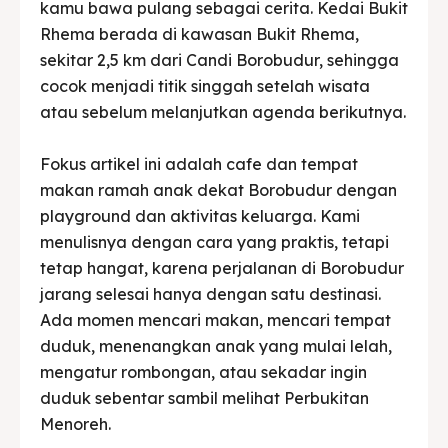
kamu bawa pulang sebagai cerita. Kedai Bukit
Bahasa / Language
English
中文
Indonesia
Français
Deutsch
Nederlands
Rhema berada di kawasan Bukit Rhema,
日本語
한국어
العربية
sekitar 2,5 km dari Candi Borobudur, sehingga
cocok menjadi titik singgah setelah wisata
atau sebelum melanjutkan agenda berikutnya.
Fokus artikel ini adalah cafe dan tempat
makan ramah anak dekat Borobudur dengan
playground dan aktivitas keluarga. Kami
menulisnya dengan cara yang praktis, tetapi
tetap hangat, karena perjalanan di Borobudur
jarang selesai hanya dengan satu destinasi.
Ada momen mencari makan, mencari tempat
duduk, menenangkan anak yang mulai lelah,
mengatur rombongan, atau sekadar ingin
duduk sebentar sambil melihat Perbukitan
Menoreh.