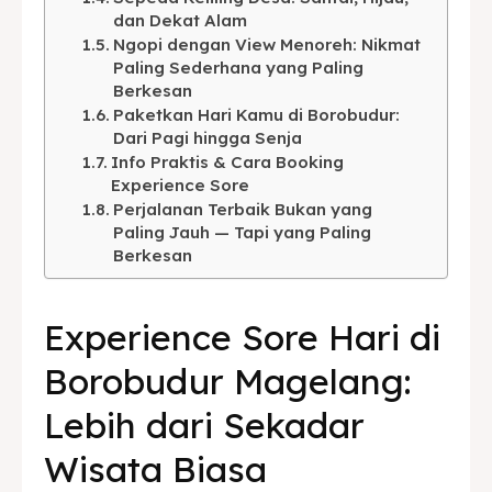
dan Dekat Alam
BAHASA / LANGUAGE
Ngopi dengan View Menoreh: Nikmat
Paling Sederhana yang Paling
English
中文
Indonesia
Berkesan
Paketkan Hari Kamu di Borobudur:
Français
Deutsch
Nederlands
Dari Pagi hingga Senja
Info Praktis & Cara Booking
日本語
한국어
العربية
Experience Sore
Perjalanan Terbaik Bukan yang
Paling Jauh — Tapi yang Paling
Berkesan
Experience Sore Hari di
Borobudur Magelang:
Lebih dari Sekadar
Wisata Biasa