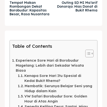
Explore our destinations
Explore our destinations
Tempat Makan
Outing SD MI Ma’arif
Rombongan Dekat
Donorojo: Hias Donat di
& Make a booking today
& Make a booking today
Borobudur: Kapasitas
Bukit Rhema
Besar, Rasa Nusantara
Tempat Makan Keluarga
Tempat Makan Keluarga
Tempat Makan Rombongan
Tempat Makan Rombongan
Table of Contents
Ruang Meeting
Ruang Meeting
Playground Anak
Playground Anak
Experience Sore Hari di Borobudur
Magelang: Lebih dari Sekadar Wisata
Biasa
Katering Magelang
Katering Magelang
Kenapa Sore Hari Itu Spesial di
Kedai Bukit Rhema?
Nasi Box
Nasi Box
Membatik: Serunya Belajar Seni yang
Hidup dalam Kain
VW Safari Borobudur Sore: Golden
Hour di Atas Angin
Cari
Cari
Sepeda Keliling Desa: Santai, Hijau,