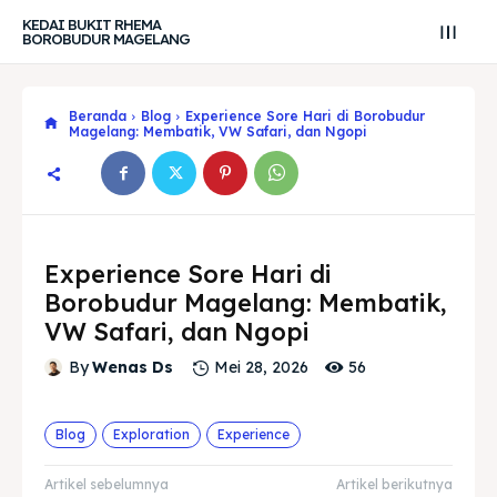
KEDAI BUKIT RHEMA
BOROBUDUR MAGELANG
Beranda
Blog
Experience Sore Hari di Borobudur
Magelang: Membatik, VW Safari, dan Ngopi
Experience Sore Hari di
Borobudur Magelang: Membatik,
VW Safari, dan Ngopi
56
By
Wenas Ds
Mei 28, 2026
Blog
Exploration
Experience
Search
Search
Artikel sebelumnya
Artikel berikutnya
Cari
Cari