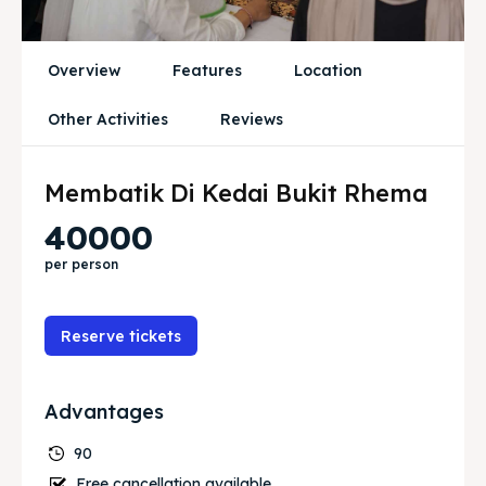
Tempat Makan Rombongan
Tempat Makan Rombongan
Ruang Meeting
Ruang Meeting
Overview
Features
Location
Playground Anak
Playground Anak
Other Activities
Reviews
Katering Magelang
Katering Magelang
Membatik Di Kedai Bukit Rhema
Nasi Box
Nasi Box
40000
per person
Cari
Cari
Bahasa / Language
Reserve tickets
English
中文
Indonesia
Français
Deutsch
Nederlands
日本語
한국어
العربية
Advantages
90
Free cancellation available