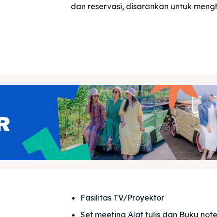
dan reservasi, disarankan untuk men
ing Magelang
 Meeting
Box
round Anak
ing Magelang
Box
LANGUAGE
中文
Indonesia
is
Deutsch
Nederlands
한국어
العربية
Fasilitas TV/Proyektor
Set meeting Alat tulis dan Buku note