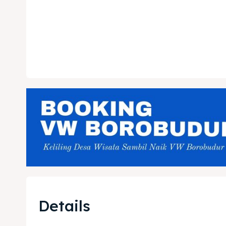
Kater
Ruang
Nasi 
Playg
Kater
Nasi 
BAHASA / 
English
França
日本語
Details