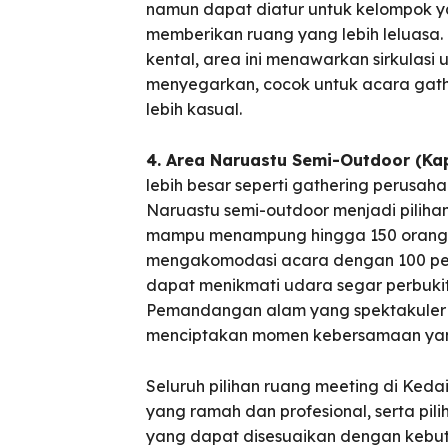
namun dapat diatur untuk kelompok yan
memberikan ruang yang lebih leluasa.
kental, area ini menawarkan sirkulas
menyegarkan, cocok untuk acara gather
lebih kasual.
4. Area Naruastu Semi-Outdoor (Ka
ore our destinations
lebih besar seperti gathering perusaha
a booking today
Naruastu semi-outdoor menjadi pilihan
mampu menampung hingga 150 orang, s
ore our destinations
mengakomodasi acara dengan 100 pes
t Makan Keluarga
dapat menikmati udara segar perbukit
a booking today
Pemandangan alam yang spektakuler 
t Makan Rombongan
menciptakan momen kebersamaan yan
 Meeting
t Makan Keluarga
Seluruh pilihan ruang meeting di Ked
yang ramah dan profesional, serta pi
round Anak
t Makan Rombongan
yang dapat disesuaikan dengan kebutu