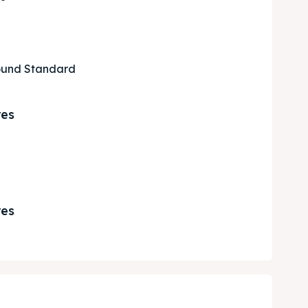
ound Standard
res
res