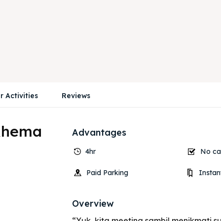
r Activities
Reviews
 Rhema
Advantages
4hr
No can
Paid Parking
Instan
Overview
“Yuk, kita meeting sambil menikmati s