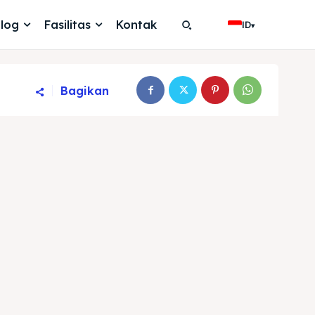
log
Fasilitas
Kontak
ID
▾
Bagikan
Search
Search
Cari
Cari