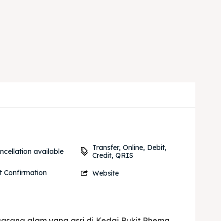
Transfer, Online, Debit,
cellation available
Credit, QRIS
t Confirmation
Website
uasana alam yang asri di Kedai Bukit Rhema.