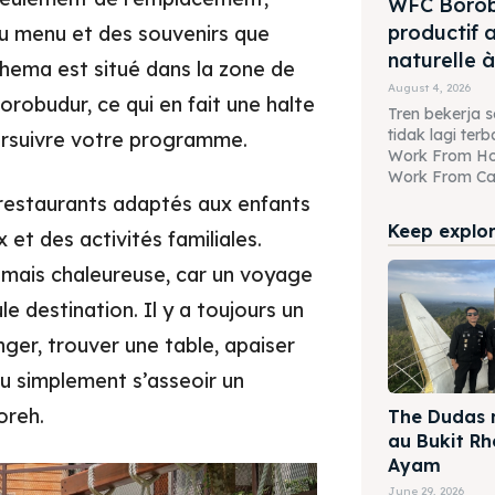
WFC Borobu
productif 
 du menu et des souvenirs que
naturelle 
hema est situé dans la zone de
August 4, 2026
robudur, ce qui en fait une halte
Tren bekerja se
tidak lagi te
oursuivre votre programme.
Work From H
Work From Caf
t restaurants adaptés aux enfants
Keep explori
et des activités familiales.
 mais chaleureuse, car un voyage
e destination. Il y a toujours un
er, trouver une table, apaiser
ou simplement s’asseoir un
oreh.
The Dudas m
au Bukit R
Ayam
June 29, 2026