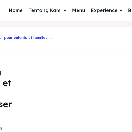
Home
Tentang Kami
Menu
Experience
B
 pour enfants et familles :...
à
 et
ser
38