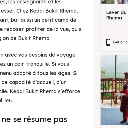
es, les enseignants et les
ing Magelang
 Meeting
resser. Chez Kedai Bukit Rhema,
Lever du 
Rhema
Box
round Anak
nt, but aussi un petit camp de
 reposer, profiter de la vue, puis
ing Magelang
gion de Bukit Rhema.
Rec
Get on c
Box
ion avec vos besoins de voyage.
LANGUAGE
z un coin tranquille. Si vous
中文
Indonesia
Rec
 menu adapté à tous les âges. Si
is
Deutsch
Nederlands
de capacité d’accueil, d’un
cile. Kedai Bukit Rhema s’efforce
한국어
العربية
 lieu.
r ne se résume pas