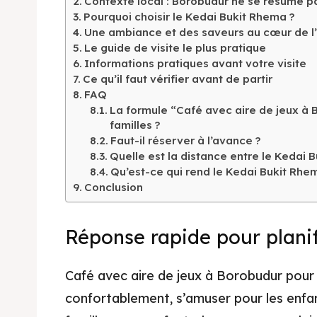
Contexte local : Borobudur ne se résume p
Pourquoi choisir le Kedai Bukit Rhema ?
Une ambiance et des saveurs au cœur de l
Le guide de visite le plus pratique
Informations pratiques avant votre visite
Ce qu’il faut vérifier avant de partir
FAQ
La formule “Café avec aire de jeux à
Expl
familles ?
Faut-il réserver à l’avance ?
& Make 
Quelle est la distance entre le Kedai 
Qu’est-ce qui rend le Kedai Bukit Rhe
Expl
Conclusion
Tempa
& Make 
Tempa
Réponse rapide pour plani
Ruang
Tempa
Café avec aire de jeux à Borobudur pour 
Playg
Tempa
confortablement, s’amuser pour les enfan