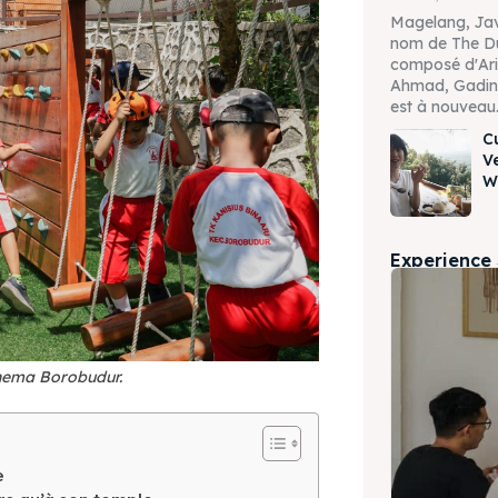
Magelang, Jav
nom de The D
composé d'Ari
Ahmad, Gading
est à nouveau.
C
V
W
Experience
Rhema Borobudur.
e