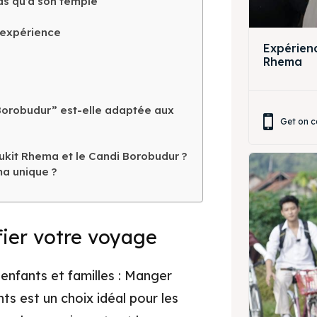
as qu’à son temple
’expérience
Expérienc
Rhema
 Borobudur” est-elle adaptée aux
ore our destinations
Get on c
a booking today
Bukit Rhema et le Candi Borobudur ?
ma unique ?
ore our destinations
t Makan Keluarga
a booking today
t Makan Rombongan
fier votre voyage
 Meeting
t Makan Keluarga
enfants et familles : Manger
round Anak
t Makan Rombongan
ts est un choix idéal pour les