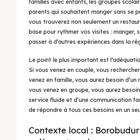
familles avec enfants, les groupes scolair
Kater
Ruang
parents qui souhaitent manger sans se p
Nasi 
Playg
vous trouverez non seulement un restaura
base pour rythmer vos visites : manger, se
Kater
passer à d’autres expériences dans la ré
Nasi 
Le point le plus important est l’adéquat
BAHASA / 
Si vous venez en couple, vous recherchere
English
venez en famille, vous aurez besoin d’un
França
vous venez en groupe, vous aurez besoin 
service fluide et d’une communication fa
日本語
de répondre à tous ces besoins en un seul
Contexte local : Borobudu