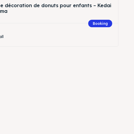
 de décoration de donuts pour enfants – Kedai
ema
Booking
all