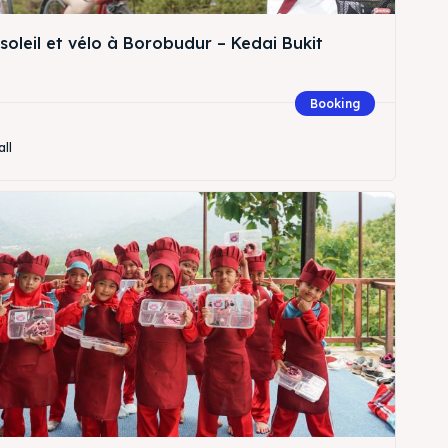
soleil et vélo à Borobudur – Kedai Bukit
Booking
herche
all
herche