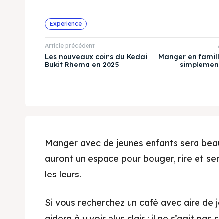
Experience
Article précédent
Les nouveaux coins du Kedai
Manger en famill
Bukit Rhema en 2025
simplement
Manger avec de jeunes enfants sera beauc
auront un espace pour bouger, rire et se
les leurs.
Si vous recherchez un café avec aire de j
aidera à y voir plus clair : il ne s’agit p