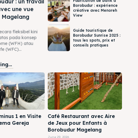
dur : un travail
Fabrication de batik à
Borobudur : expérience
avec une vue
créative avec Menoreh
View
à Magelang
Guide touristique de
cara fleksibel kini
Borobudur Sunrise 2025 :
rbatas pada konsep
tous les spots, prix et
ome (WFH) atau
conseils pratiques
e (WFC)...
ng...
inus 1 en Visite
Café Restaurant avec Aire
hema Gereja
de Jeux pour Enfants à
Borobudur Magelang
June 29, 2026