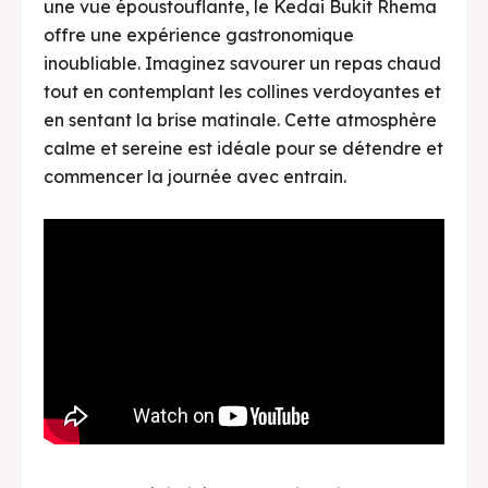
une vue époustouflante, le Kedai Bukit Rhema
offre une expérience gastronomique
BAHASA / LANGUAGE
inoubliable. Imaginez savourer un repas chaud
English
中文
Indonesia
tout en contemplant les collines verdoyantes et
en sentant la brise matinale. Cette atmosphère
Français
Deutsch
Nederlands
calme et sereine est idéale pour se détendre et
日本語
한국어
العربية
commencer la journée avec entrain.