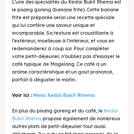
L’une des spécialités du Kedai Bukit Rhema est
le pisang goreng (banane frite). Cette banane
frite est préparée selon une recette spéciale
qui lui confère une saveur unique et
incomparable. Sa texture est croustillante à
l’extérieur, moelleuse à l’intérieur, et vous en
redemanderez à coup sûr. Pour compléter
votre petit-déjeuner, n’oubliez pas d’essayer le
café typique de Magelang. Ce café a un
arôme caractéristique et un goût prononcé,
parfait à déguster le matin.
Voir ici :
Menu Kedai Bukit Rhema
En plus du pisang goreng et du café, le
Kedai
Bukit Rhema
propose également de nombreux
autres plats de petit-déjeuner tout aussi
alléchants. Il y a du riz frit (nasi goreng), de la