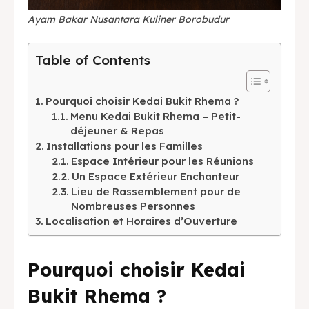
Ayam Bakar Nusantara Kuliner Borobudur
Table of Contents
Kopi cinta
Kopi cinta
Pourquoi choisir Kedai Bukit Rhema ?
Menu Kedai Bukit Rhema – Petit-
déjeuner & Repas
Installations pour les Familles
Espace Intérieur pour les Réunions
Un Espace Extérieur Enchanteur
Lieu de Rassemblement pour de
Nombreuses Personnes
Localisation et Horaires d’Ouverture
Ayam Goreng Sayur Asem
Pourquoi choisir Kedai
Ayam Goreng Sayur Asem
Bukit Rhema ?