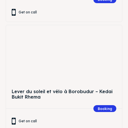
Get on call
Lever du soleil et vélo à Borobudur – Kedai
Bukit Rhema
Booking
Get on call