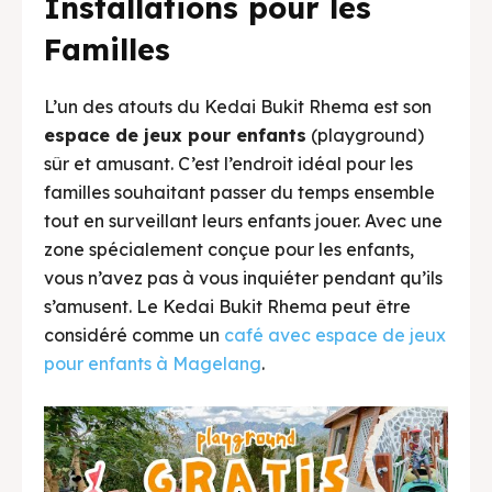
Installations pour les
Familles
Tempat makan Keluarga
L’un des atouts du Kedai Bukit Rhema est son
Tempat makan Keluarga
espace de jeux pour enfants
(playground)
sûr et amusant. C’est l’endroit idéal pour les
familles souhaitant passer du temps ensemble
Menu makanan Kedai Bukit Rhema
tout en surveillant leurs enfants jouer. Avec une
Menu makanan Kedai Bukit Rhema
zone spécialement conçue pour les enfants,
vous n’avez pas à vous inquiéter pendant qu’ils
s’amusent. Le Kedai Bukit Rhema peut être
considéré comme un
café avec espace de jeux
pour enfants à Magelang
.
Tempat ngopi Borobudur
Tempat Ngopi Di Magelang
Menu Minuman Kedai Bukit Rhema