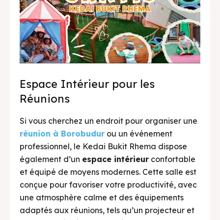
Menu Minuman Kedai Bukit Rhema
Espace Intérieur pour les
Réunions
Si vous cherchez un endroit pour organiser une
Menu Minuman Kedai Bukit Rhema 2025
réunion à Borobudur
ou un événement
Menu Minuman Kedai Bukit Rhema 2025
professionnel, le Kedai Bukit Rhema dispose
également d’un
espace intérieur
confortable
et équipé de moyens modernes. Cette salle est
conçue pour favoriser votre productivité, avec
une atmosphère calme et des équipements
adaptés aux réunions, tels qu’un projecteur et