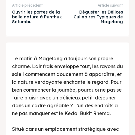
Explore our destinations
Explore our destinations
Article précédent
Article suivant
Ouvrir les portes de la
Déguster les Délices
& Make a booking today
& Make a booking today
belle nature à Punthuk
Culinaires Typiques de
Setumbu
Magelang
Tempat Makan Keluarga
Tempat Makan Keluarga
Tempat Makan Rombongan
Tempat Makan Rombongan
Le matin à Magelang a toujours son propre
Ruang Meeting
Ruang Meeting
charme. L’air frais enveloppe tout, les rayons du
soleil commencent doucement à apparaître, et
Playground Anak
Playground Anak
la nature verdoyante enchante le regard. Pour
Katering Magelang
Katering Magelang
bien commencer la journée, pourquoi ne pas se
faire plaisir avec un délicieux petit-déjeuner
Nasi Box
Nasi Box
dans un cadre agréable ? L’un des endroits à
ne pas manquer est le Kedai Bukit Rhema.
Situé dans un emplacement stratégique avec
Recherche
Recherche