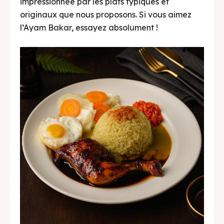
impressionnée par les plats typiques et
originaux que nous proposons. Si vous aimez
Donut Kedai Bukit Rhema
l’Ayam Bakar, essayez absolument !
donut bukit rhema
Kopi Magelang
Kopi Magelang