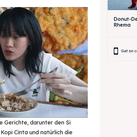
Donut-Dek
Rhema
Get on c
Pisang goreng bukit rhema
e Gerichte, darunter den Si
opi Cinta und natürlich die