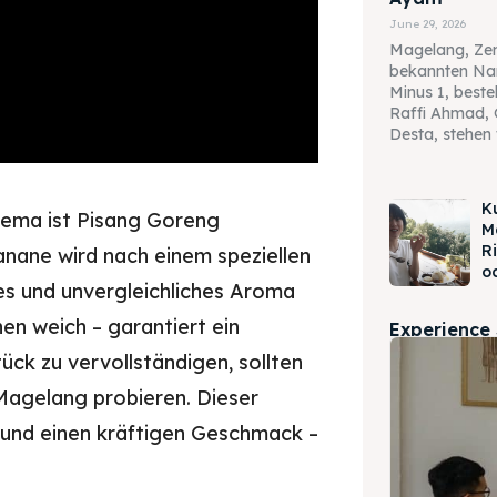
June 29, 2026
Magelang, Zen
bekannten Na
Minus 1, best
Raffi Ahmad, 
Desta, stehen 
K
Rhema ist Pisang Goreng
M
R
nane wird nach einem speziellen
o
ges und unvergleichliches Aroma
nnen weich – garantiert ein
Experience
ück zu vervollständigen, sollten
Magelang probieren. Dieser
 und einen kräftigen Geschmack –