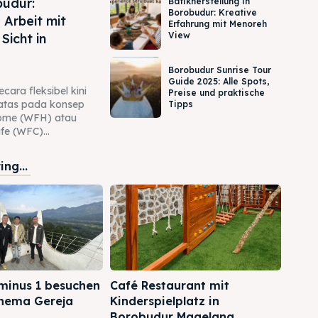
udur:
Batikherstellung in
Borobudur: Kreative
 Arbeit mit
Erfahrung mit Menoreh
View
 Sicht in
Borobudur Sunrise Tour
Guide 2025: Alle Spots,
cara fleksibel kini
Preise und praktische
rbatas pada konsep
Tipps
ome (WFH) atau
e (WFC)...
ng...
minus 1 besuchen
Café Restaurant mit
Rhema Gereja
Kinderspielplatz in
Borobudur Magelang