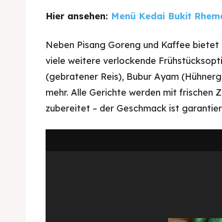
Hier ansehen:
Menü Kedai Bukit Rhem
Neben Pisang Goreng und Kaffee bietet
viele weitere verlockende Frühstücksopt
(gebratener Reis), Bubur Ayam (Hühnergr
Expl
mehr. Alle Gerichte werden mit frischen Z
& Make 
zubereitet – der Geschmack ist garantier
Expl
Tempa
& Make 
Tempa
Ruang
Tempa
Playg
Tempa