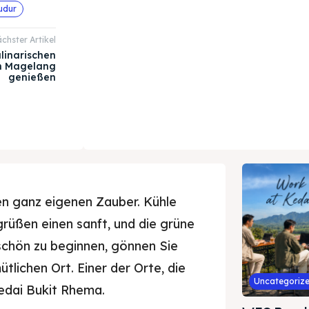
udur
chster Artikel
ulinarischen
on Magelang
genießen
n ganz eigenen Zauber. Kühle
grüßen einen sanft, und die grüne
chön zu beginnen, gönnen Sie
tlichen Ort. Einer der Orte, die
Uncategoriz
Kedai Bukit Rhema.