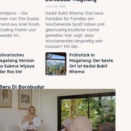
June 29, 2026
traljava – Die
Kedai Bukit Rhema: Das neue
men von The Dudas
Paradies für Familien am
ehend aus Ariel Noah,
Wochenende Spaß haben und
Gading Martin und
gleichzeitig köstliche Küche
wieder im...
genießen Wer sagt, dass
Wochenenden langweilig sein
müssen? Mit der...
ulinarisches
Frühstück in
agelang Version
Magelang: Der beste
ia Sukma Wijaya
Ort ist Kedai Bukit
der Ria SW
Rhema
 Seru Di Borobudur