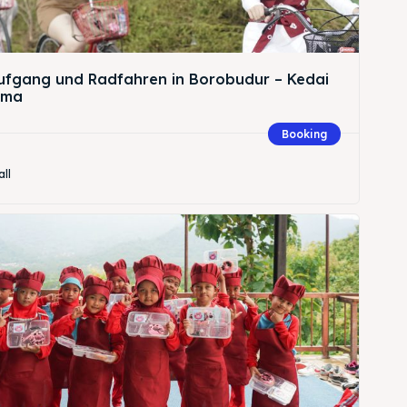
fgang und Radfahren in Borobudur – Kedai
ema
Suche
Booking
all
Suche