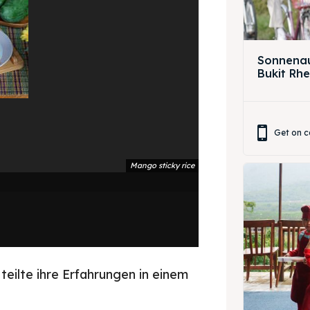
ing Magelang
 Meeting
Box
round Anak
Sonnenau
Bukit Rh
ing Magelang
Box
Get on c
LANGUAGE
中文
Indonesia
Mango sticky rice
is
Deutsch
Nederlands
한국어
العربية
eilte ihre Erfahrungen in einem