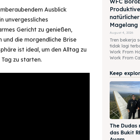
WFC Borob
Produktive
temberaubendem Ausblick
natürlicher
in unvergessliches
Magelang
 warmes Gericht zu genießen,
August 4, 2026
n und die morgendliche Brise
Tren bekerja se
tidak lagi te
phäre ist ideal, um den Alltag zu
Work From H
Work From Caf
 Tag zu starten.
Keep explori
The Dudas 
das Bukit 
Ayam