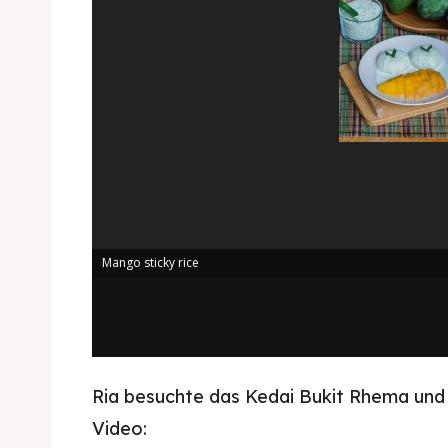
Kater
Ruang
Nasi 
Playg
Kater
Nasi 
BAHASA / 
English
Mango sticky rice
França
日本語
Ria besuchte das Kedai Bukit Rhema und t
Video: