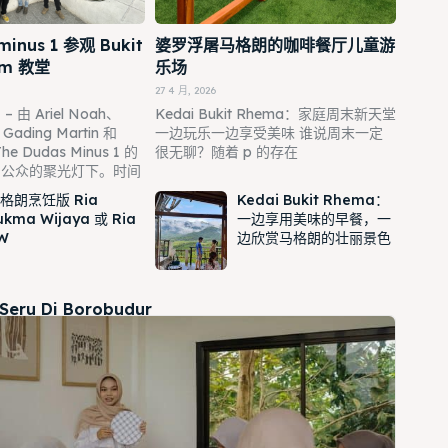
minus 1 参观 Bukit
婆罗浮屠马格朗的咖啡餐厅儿童游
am 教堂
乐场
27 4 月, 2026
由 Ariel Noah、
Kedai Bukit Rhema：家庭周末新天堂
Gading Martin 和
一边玩乐一边享受美味 谁说周末一定
he Dudas Minus 1 的
很无聊？随着 p 的存在
了公众的聚光灯下。时间
格朗烹饪版 Ria
Kedai Bukit Rhema：
ukma Wijaya 或 Ria
一边享用美味的早餐，一
W
边欣赏马格朗的壮丽景色
 Seru Di Borobudur