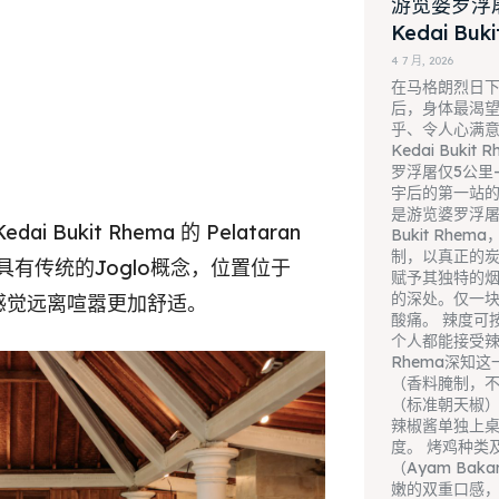
游览婆罗浮
Kedai Bu
4 7 月, 2026
在马格朗烈日
后，身体最渴
乎、令人心满
Kedai Buki
罗浮屠仅5公里
宇后的第一站的
是游览婆罗浮屠后
i Bukit Rhema 的 Pelataran
Bukit Rh
制，以真正的
具有传统的Joglo概念，位置位于
赋予其独特的
的深处。仅一
让您感觉远离喧嚣更加舒适。
酸痛。 辣度可
个人都能接受辣——
Rhema深知
（香料腌制，
（标准朝天椒
辣椒酱单独上
度。 烤鸡种类
（Ayam Baka
嫩的双重口感