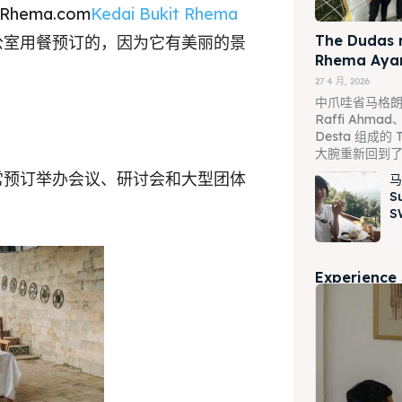
hema.com
Kedai Bukit Rhema
The Dudas 
公室用餐预订的，因为它有美丽的景
Rhema Ay
27 4 月, 2026
中爪哇省马格朗 – 
Raffi Ahmad、
Desta 组成的 T
ore our destinations
大腕重新回到
人，经常预订举办会议、研讨会和大型团体
马
a booking today
S
S
ore our destinations
t Makan Keluarga
a booking today
Experience
t Makan Rombongan
 Meeting
t Makan Keluarga
round Anak
t Makan Rombongan