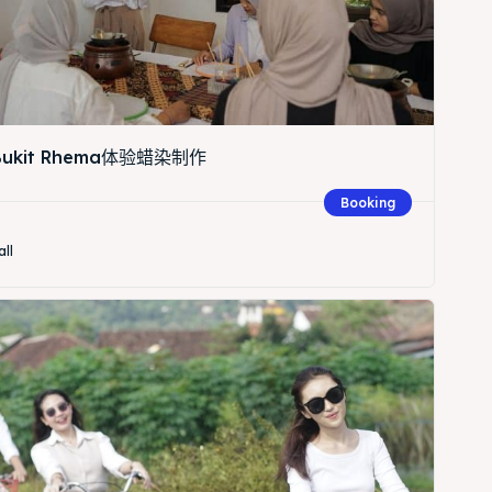
 Bukit Rhema体验蜡染制作
Search
Booking
all
Search