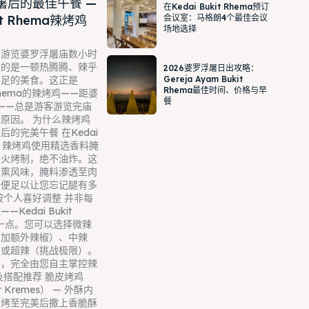
屠后的最佳午餐 —
在Kedai Bukit Rhema预订
kit Rhema辣烤鸡
会议室：马格朗4个最佳会议
场地选择
下游览婆罗浮屠庙数小时
望的是一顿热腾腾、辣乎
2026婆罗浮屠日出攻略：
Gereja Ayam Bukit
意足的美食。这正是
Rhema最佳时间、价格与早
t Rhema的辣烤鸡——距婆
餐
——总是游客游览完庙
原因。 为什么辣烤鸡
的完美午餐 在Kedai
ema，辣烤鸡使用精选香料腌
炭火烤制，绝不油炸。这
烟熏风味，腌料渗透至肉
块便足以让您忘记腿有多
按个人喜好调整 并非每
Kedai Bukit
这一点。您可以选择微辣
不加额外辣椒）、中辣
）或超辣（挑战极限）。
桌，完全由您自主掌控辣
及搭配推荐 脆皮烤鸡
r Kremes） — 外酥内
，烤至完美后撒上香脆酥