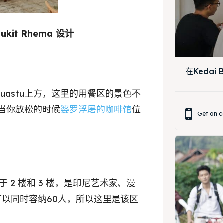
ing Magelang
 Meeting
Box
round Anak
ukit Rhema 设计
ing Magelang
在Kedai
Box
uastu上方，这里的用餐区的景色不
LANGUAGE
当你放松的时候
婆罗浮屠的咖啡馆
位
Get on c
中文
Indonesia
is
Deutsch
Nederlands
한국어
العربية
，位于 2 楼和 3 楼，是印尼艺术家、漫
以同时容纳60人，所以这里是该区