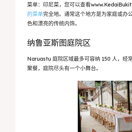
菜单：印尼菜，您可以查看www.KedaiBukitR
的菜单
完全地。通常这个地方是为家庭或办
色和漂亮的传统内饰。
纳鲁亚斯图庭院区
Expl
Naruastu 庭院区域最多可容纳 150 
& Make 
聚餐，庭院尽头有一个小舞台。
Expl
Tempa
& Make 
Tempa
Ruang
Tempa
Playg
Tempa