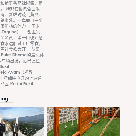
饭和新鲜番茄辣椒酱，是
。 烤鸡套餐包含白米
烤鸡、新鲜时蔬（黄瓜、
及辣椒酱。一套即可完全
屠消耗的体力。 玉米
 Jagung） — 甜玉米
炸至金黄，第一口便让您
小食永远胜过工厂零食。
更让食欲大开。 从婆
Bukit Rhema的最快路
停车场出发，沿巴德拉
ukit
reja Ayam（鸡教
进 沿铺装良好的上坡道
Kedai Bukit...
ng...