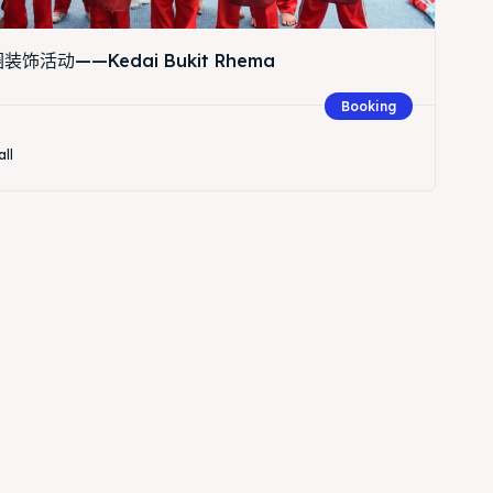
饰活动——Kedai Bukit Rhema
Booking
all