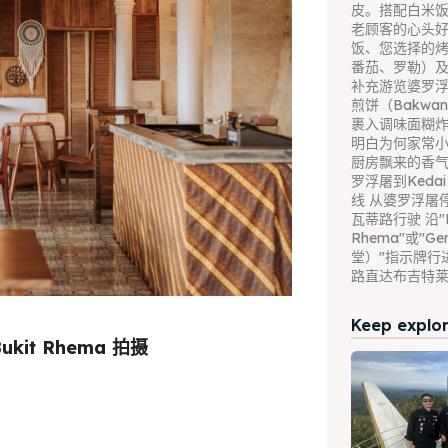
皮。搭配白米
老顾客的心头好
饭、您选择的
番茄、罗勒）
补充游览婆罗浮
煎饼（Bakwan
裹入调味面糊
明白为何家常
厨房飘来的香气
罗浮屠到Kedai 
线 从婆罗浮屠
瓦蒂路行驶 沿"B
Rhema"或"Ge
堂）"指示牌行
路直达布吉特莱马区 
Keep explori
ukit Rhema 拍摄