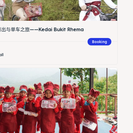
与单车之旅——Kedai Bukit Rhema
Booking
all