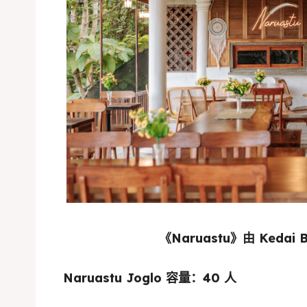
《Naruastu》由 Kedai B
Naruastu Joglo 容量：40 人