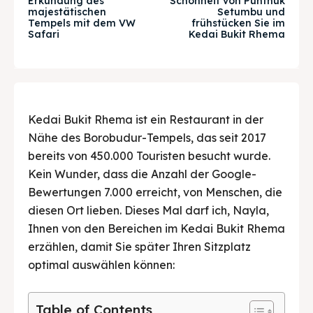
Erkundung des
Schönheit von Punthuk
Tempat Makan Keluarga
Tempat Makan Keluarga
majestätischen
Setumbu und
Tempels mit dem VW
frühstücken Sie im
Safari
Kedai Bukit Rhema
Tempat Makan Rombongan
Tempat Makan Rombongan
Ruang Meeting
Ruang Meeting
Playground Anak
Playground Anak
Kedai Bukit Rhema ist ein Restaurant in der
Katering Magelang
Katering Magelang
Nähe des Borobudur-Tempels, das seit 2017
bereits von 450.000 Touristen besucht wurde.
Nasi Box
Nasi Box
Kein Wunder, dass die Anzahl der Google-
Bewertungen 7.000 erreicht, von Menschen, die
diesen Ort lieben. Dieses Mal darf ich, Nayla,
Suche
Suche
Ihnen von den Bereichen im Kedai Bukit Rhema
erzählen, damit Sie später Ihren Sitzplatz
BAHASA / LANGUAGE
optimal auswählen können:
English
中文
Indonesia
Table of Contents