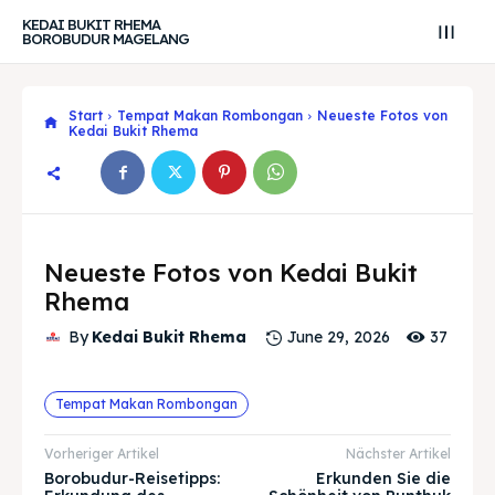
KEDAI BUKIT RHEMA
BOROBUDUR MAGELANG
Start
Tempat Makan Rombongan
Neueste Fotos von
Kedai Bukit Rhema
Neueste Fotos von Kedai Bukit
Rhema
Search
Search
37
By
Kedai Bukit Rhema
June 29, 2026
Suche
Suche
Explore our destinations
Explore our destinations
Tempat Makan Rombongan
& Make a booking today
& Make a booking today
Vorheriger Artikel
Nächster Artikel
Borobudur-Reisetipps:
Erkunden Sie die