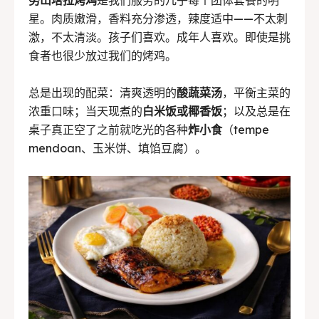
星。肉质嫩滑，香料充分渗透，辣度适中——不太刺
激，不太清淡。孩子们喜欢。成年人喜欢。即使是挑
食者也很少放过我们的烤鸡。
总是出现的配菜：清爽透明的
酸蔬菜汤
，平衡主菜的
浓重口味；当天现煮的
白米饭或椰香饭
；以及总是在
桌子真正空了之前就吃光的各种
炸小食
（tempe
mendoan、玉米饼、填馅豆腐）。