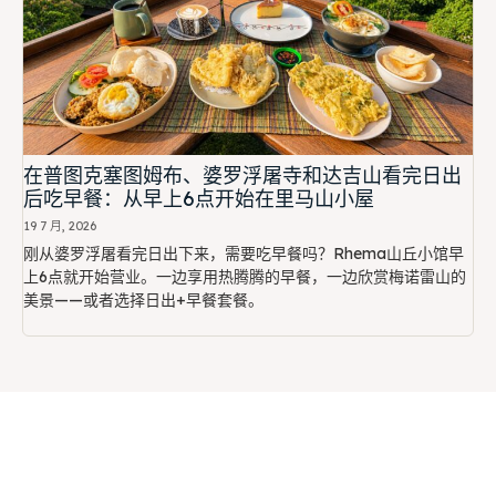
在普图克塞图姆布、婆罗浮屠寺和达吉山看完日出
后吃早餐：从早上6点开始在里马山小屋
19 7 月, 2026
刚从婆罗浮屠看完日出下来，需要吃早餐吗？Rhema山丘小馆早
上6点就开始营业。一边享用热腾腾的早餐，一边欣赏梅诺雷山的
美景——或者选择日出+早餐套餐。