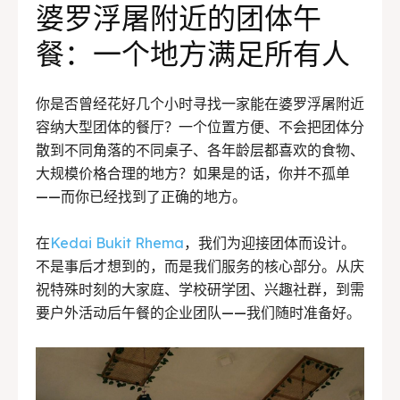
婆罗浮屠
附近的团体午
BAHASA / LANGUAGE
餐：一个地方满足所有人
English
中文
Indonesia
Français
Deutsch
Nederlands
你是否曾经花好几个小时寻找一家能在婆罗浮屠附近
日本語
한국어
العربية
容纳大型团体的餐厅？一个位置方便、不会把团体分
散到不同角落的不同桌子、各年龄层都喜欢的食物、
大规模价格合理的地方？如果是的话，你并不孤单
——而你已经找到了正确的地方。
在
Kedai Bukit Rhema
，我们为迎接团体而设计。
不是事后才想到的，而是我们服务的核心部分。从庆
祝特殊时刻的大家庭、学校研学团、兴趣社群，到需
要户外活动后午餐的企业团队——我们随时准备好。