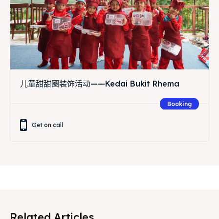
儿童甜甜圈装饰活动——Kedai Bukit Rhema
Booking
Get on call
Related Articles