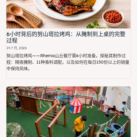
6小时背后的努山塔拉烤鸡：从腌制到上桌的完整
过程
19 7 月, 2026
努山塔拉烤鸡——Rhema山丘餐厅需6小时准备。探秘其制作过
程：隔夜腌制、11种香料调配，以及如何在每日150份以上的销量
中保持风味。