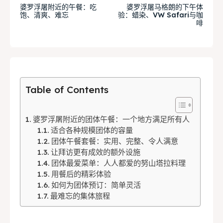
婆罗浮屠附近的午餐：吃
婆罗浮屠马格朗的下午体
& Make a booking today
& Make a booking today
饱、清爽、难忘
验：蜡染、VW Safari与咖
啡
Tempat Makan Keluarga
Tempat Makan Keluarga
Tempat Makan Rombongan
Tempat Makan Rombongan
Table of Contents
Ruang Meeting
Ruang Meeting
Playground Anak
Playground Anak
婆罗浮屠附近的团体午餐：一个地方满足所有人
适合各种规模团体的容量
Katering Magelang
Katering Magelang
团体午餐套餐：实用、完整、令人满意
让拜访更有成效的额外设施
Nasi Box
Nasi Box
团体最爱菜单：人人都爱的努山塔拉料理
用餐后的精彩体验
如何为团体预订：简单灵活
最难忘的集体旅程
Search
Search