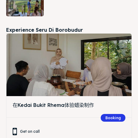
Experience Seru Di Borobudur
在Kedai Bukit Rhema体验蜡染制作
Booking
Get on call