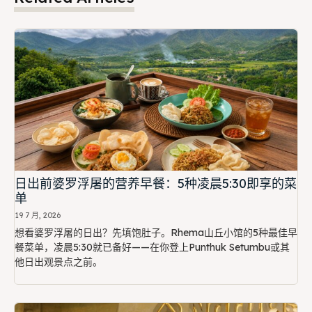
日出前婆罗浮屠的营养早餐：5种凌晨5:30即享的菜
单
19 7 月, 2026
想看婆罗浮屠的日出？先填饱肚子。Rhema山丘小馆的5种最佳早
餐菜单，凌晨5:30就已备好——在你登上Punthuk Setumbu或其
他日出观景点之前。