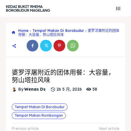
KEDAI BUKIT RHEMA
BOROBUDUR MAGELANG
Home
Tempat Makan Di Borobudur
婆罗浮屠附近的团体
用餐：大容量，努山塔拉风味
婆罗浮屠附近的团体用餐：大容量，
努山塔拉风味
58
By
Wenas Ds
26 5 月, 2026
Tempat Makan Di Borobudur
Search
Search
Tempat Makan Rombongan
Search
Search
Explore our destinations
Explore our destinations
Previous article
Next article