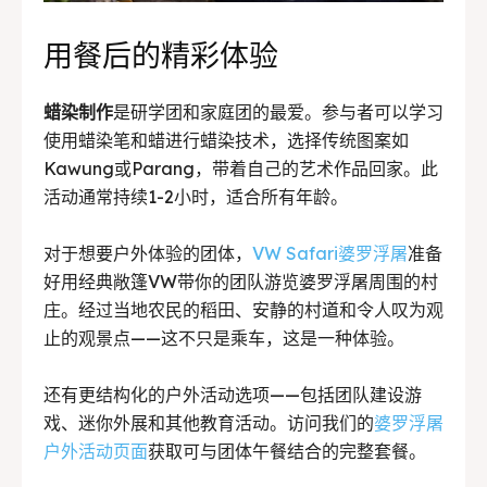
用餐后的精彩体验
蜡染制作
是研学团和家庭团的最爱。参与者可以学习
使用蜡染笔和蜡进行蜡染技术，选择传统图案如
Kawung或Parang，带着自己的艺术作品回家。此
活动通常持续1-2小时，适合所有年龄。
对于想要户外体验的团体，
VW Safari婆罗浮屠
准备
好用经典敞篷VW带你的团队游览婆罗浮屠周围的村
庄。经过当地农民的稻田、安静的村道和令人叹为观
止的观景点——这不只是乘车，这是一种体验。
还有更结构化的户外活动选项——包括团队建设游
戏、迷你外展和其他教育活动。访问我们的
婆罗浮屠
户外活动页面
获取可与团体午餐结合的完整套餐。