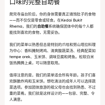
口味的完整自助餐
爬完寺庙台阶后，你的身体需要真正填饱肚子的食物
——而不仅仅是零食或轻食。在Kedai Bukit
Rhema，我们的
自助餐
系统确保团体中的每个人都
能找到喜欢的食物，无需妥协。
我们的菜单以熟悉但总是特别的爪哇和努山塔拉料理
为中心：香料腌制烤鸡、清爽酸蔬菜汤、经典配菜如
tempe orek、玉米饼、调味豆腐和烤鱼。松软白米
饭热腾腾上桌，可以随意取用。
值得注意的是，我们的菜单适合所有年龄。孩子们喜
欢酥脆炸鸡和玉米饼。想吃清淡的成年人可以选择蔬
菜选项。参加团体旅游的祖父母也会找到熟悉、不过
重的菜肴。我们就是这样设计的——包容、完整、令
人满意。