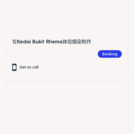
在Kedai Bukit Rhema体验蜡染制作
Booking
Get on call