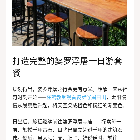
打造完整的婆罗浮屠一日游套
餐
规划得当，婆罗浮屠之行会更有意义。想象一天从神
奇时刻开始——
在鸡教堂观看婆罗浮屠日出
，太阳慢
慢从晨雾后升起，将天空染成橙色和粉红的渐变色。
日出后，旅程继续前往婆罗浮屠寺庙——探索每一
层、触摸千年古石、目睹已矗立超过千年的建筑宏
伟。然后，当太阳升高、肚子开始说话时，前往