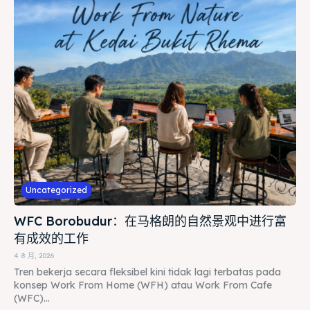
Uncategorized
WFC Borobudur：在马格朗的自然景观中进行富
有成效的工作
4 8 月, 2026
Tren bekerja secara fleksibel kini tidak lagi terbatas pada
konsep Work From Home (WFH) atau Work From Cafe
(WFC)...