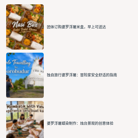
团体订购婆罗浮屠米盒，早上可送达
独自旅行婆罗浮屠：冒险家安全舒适的指南
婆罗浮屠蜡染制作：烛台景观的创意体验