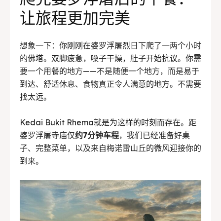
让旅程更加完美
BAHASA / LANGUAGE
English
中文
Indonesia
想象一下：你刚刚在婆罗浮屠烈日下爬了一两个小时
Français
Deutsch
Nederlands
的佛塔。双脚疲惫，嗓子干燥，肚子开始抗议。你需
要一个用餐的地方——不是随便一个地方，而是易于
日本語
한국어
العربية
到达、舒适休息、食物真正令人满意的地方。不需要
找太远。
Kedai Bukit Rhema就是为这样的时刻而存在。距
婆罗浮屠寺庙仅
约7分钟车程
，我们已经准备好桌
子、完整菜单，以及来自梅诺雷山丘的微风迎接你的
到来。