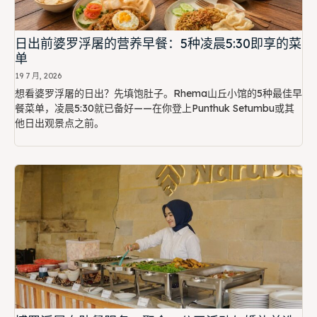
日出前婆罗浮屠的营养早餐：5种凌晨5:30即享的菜
单
19 7 月, 2026
想看婆罗浮屠的日出？先填饱肚子。Rhema山丘小馆的5种最佳早
餐菜单，凌晨5:30就已备好——在你登上Punthuk Setumbu或其
他日出观景点之前。