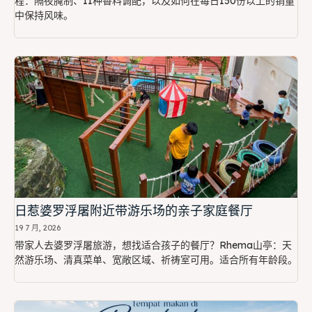
程：隔夜腌制、11种香料调配，以及如何在每日150份以上的销量
中保持风味。
日惹婆罗浮屠附近带游乐场的亲子家庭餐厅
19 7 月, 2026
带家人去婆罗浮屠旅游，想找适合孩子的餐厅？Rhema山亭：天
然游乐场、清真菜单、宽敞区域、祈祷室可用。适合所有年龄段。