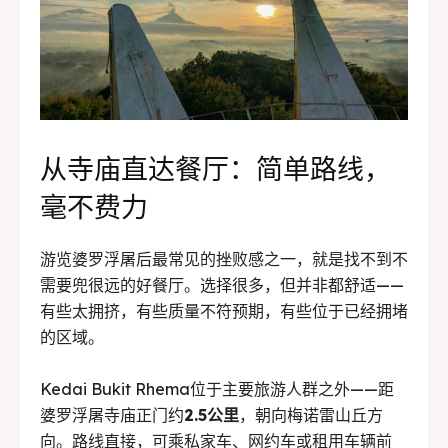
从寺庙直达餐厅：简单路线，
毫不费力
游览婆罗浮屠后最常见的挫败感之一，就是找不到不
需要兜很远的好餐厅。选择很多，但并非都舒适——
有些太拥挤，有些质量不符预期，有些位于已经拥堵
的区域。
Kedai Bukit Rhema位于主要旅游人群之外——距
婆罗浮屠寺庙正门约
2.5公里
，朝向梅诺雷山丘方
向。路线直接，可乘私家车、网约车或租用车辆前