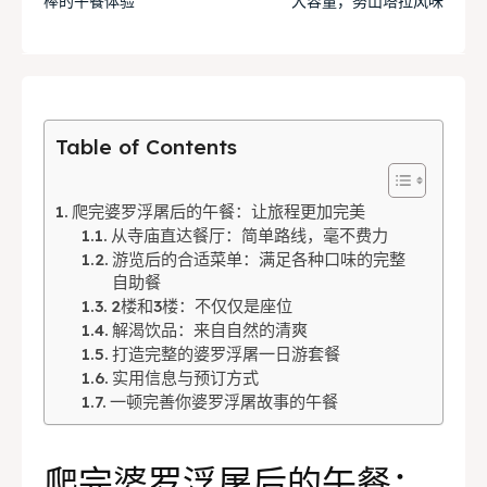
Explore our destinations
Explore our destinations
棒的午餐体验
大容量，努山塔拉风味
& Make a booking today
& Make a booking today
Tempat Makan Keluarga
Tempat Makan Keluarga
Table of Contents
Tempat Makan Rombongan
Tempat Makan Rombongan
爬完婆罗浮屠后的午餐：让旅程更加完美
Ruang Meeting
Ruang Meeting
从寺庙直达餐厅：简单路线，毫不费力
游览后的合适菜单：满足各种口味的完整
Playground Anak
Playground Anak
自助餐
2楼和3楼：不仅仅是座位
Katering Magelang
Katering Magelang
解渴饮品：来自自然的清爽
打造完整的婆罗浮屠一日游套餐
Nasi Box
Nasi Box
实用信息与预订方式
一顿完善你婆罗浮屠故事的午餐
Search
Search
爬完
婆罗浮屠
后的午餐：