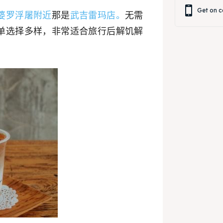
Get on c
婆罗浮屠附近
那是
武吉雷玛店。
无需
单选择多样，非常适合旅行后解饥解