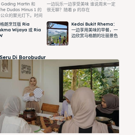
Gading Martin 和
一边玩乐一边享受美味 谁说周末一定
he Dudas Minus 1 的
很无聊？随着 p 的存在
了公众的聚光灯下。时间
格朗烹饪版 Ria
Kedai Bukit Rhema：
ukma Wijaya 或 Ria
一边享用美味的早餐，一
W
边欣赏马格朗的壮丽景色
 Seru Di Borobudur