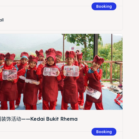
Booking
all
Search
Search
饰活动——Kedai Bukit Rhema
Booking