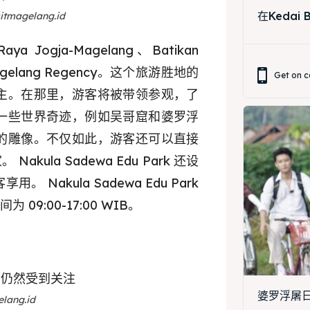
在Kedai
tmagelang.id
ya Jogja-Magelang、Batikan
、Magelang Regency。这个旅游胜地的
Get on c
主。在那里，游客将被带领参观，了
ore our destinations
一些世界奇迹，例如吴哥窟和婆罗浮
的雕像。不仅如此，游客还可以直接
a booking today
la Sadewa Edu Park 还设
ore our destinations
akula Sadewa Edu Park
t Makan Keluarga
09:00-17:00 WIB。
a booking today
t Makan Rombongan
 Meeting
t Makan Keluarga
round Anak
t Makan Rombongan
婆罗浮屠日出
ang.id