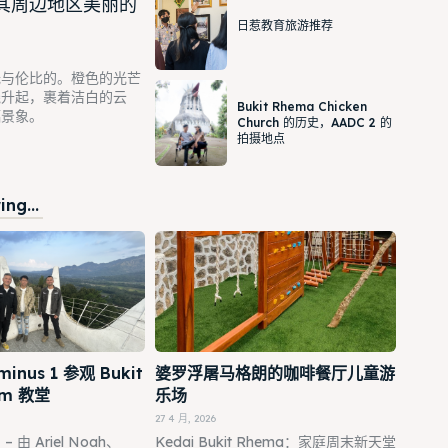
其周边地区美丽的
日惹教育旅游推荐
无与伦比的。橙色的光芒
线升起，裹着洁白的云
Bukit Rhema Chicken
幅景象。
Church 的历史，AADC 2 的
拍摄地点
ng...
minus 1 参观 Bukit
婆罗浮屠马格朗的咖啡餐厅儿童游
am 教堂
乐场
27 4 月, 2026
由 Ariel Noah、
Kedai Bukit Rhema：家庭周末新天堂