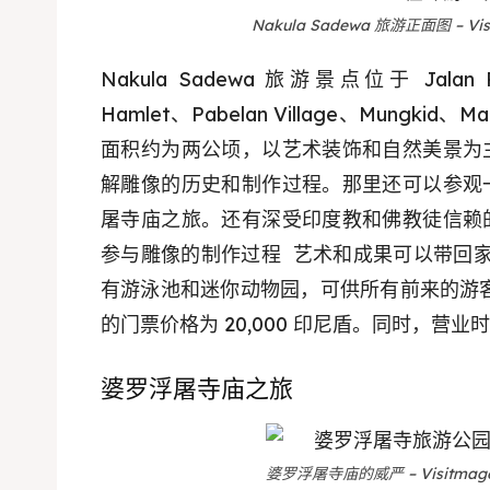
Nakula Sadewa 旅游正面图 – Visi
Nakula Sadewa 旅游景点位于 Jalan Ra
Hamlet、Pabelan Village、Mungkid
面积约为两公顷，以艺术装饰和自然美景为
Expl
解雕像的历史和制作过程。那里还可以参观
屠寺庙之旅。还有深受印度教和佛教徒信赖
& Make 
参与雕像的制作过程 艺术和成果可以带回家。 Naku
Expl
有游泳池和迷你动物园，可供所有前来的游客享用。 N
Tempa
的门票价格为 20,000 印尼盾。同时，营业时间为 
& Make 
Tempa
婆罗浮屠寺庙之旅
Ruang
Tempa
Playg
Tempa
婆罗浮屠寺庙的威严 – Visitmagel