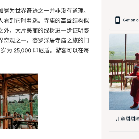
ing Magelang
 Meeting
加冕为世界奇迹之一并非没有道理。
Box
人看到它时着迷。寺庙的高耸结构似
round Anak
Get on c
之外，大片美丽的绿树进一步证明婆
ing Magelang
界奇观之一。婆罗浮屠寺庙之旅的门
Box
0 岁为 25,000 印尼盾。游客可以在每
LANGUAGE
中文
Indonesia
is
Deutsch
Nederlands
한국어
العربية
儿童甜甜圈装