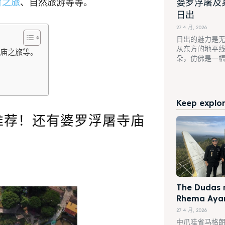
育之旅
、自然旅游等等。
婆罗浮屠及
日出
27 4 月, 2026
日出的魅力是
从东方的地平
寺庙之旅等。
朵，仿佛是一
Keep explori
推荐！还有婆罗浮屠寺庙
The Dudas 
Rhema Ay
27 4 月, 2026
中爪哇省马格朗 – 