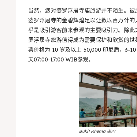
Kater
Ruang
当然，您对婆罗浮屠寺庙旅游并不陌生。被
Nasi 
婆罗浮屠寺的金碧辉煌足以让数以百万计的
Playg
乎是吸引游客前来参观的主要吸引力。除此
Kater
罗浮屠寺旅游值得成为需要保护和欣赏的世
Nasi 
票价格为 10 岁及以上 50,000 印尼盾，3-1
天07:00-17:00 WIB参观。
BAHASA / 
English
França
日本語
Bukit Rhema 店内