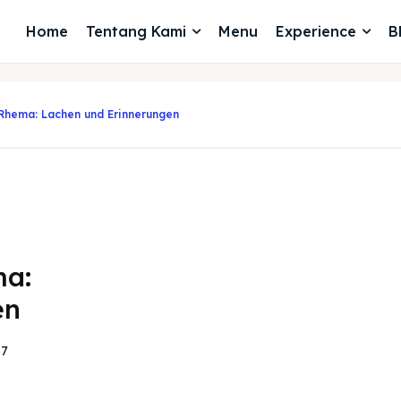
Home
Tentang Kami
Menu
Experience
B
 Rhema: Lachen und Erinnerungen
ma:
en
37