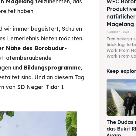
 in Magelang
teilzunehmen, das
WFC Borob
Produktive
ereitet haben.
natürlicher
Magelang
d wir immer begeistert, Schulen
August 4, 2026
res Lernerlebnis bieten möchten.
Tren bekerja se
tidak lagi te
er Nähe des Borobudur-
Work From H
Work From Caf
ket: atemberaubende
ungen und
Bildungsprogramme
,
Keep explori
staltet sind. Und an diesem Tag
rn von SD Negeri Tidar 1
The Dudas 
das Bukit 
Ayam