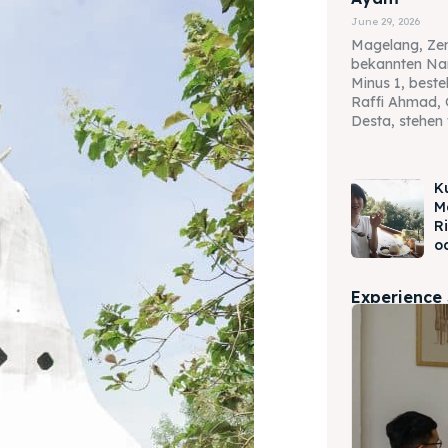
June 29, 2026
Magelang, Zen
bekannten Na
Minus 1, best
Raffi Ahmad, 
Desta, stehen 
K
M
R
o
Experience