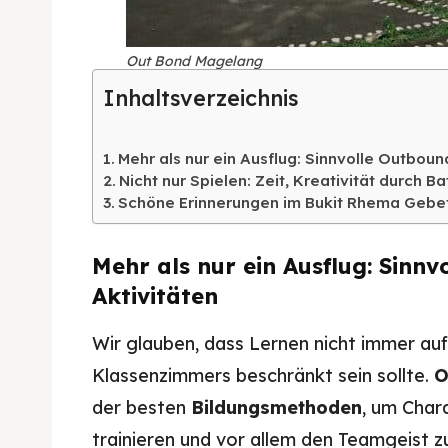
Kater
Ruang
Out Bond Magelang
Nasi 
Playg
Inhaltsverzeichnis
Kater
Nasi 
Mehr als nur ein Ausflug: Sinnvolle Outboun
Nicht nur Spielen: Zeit, Kreativität durch B
BAHASA / 
Schöne Erinnerungen im Bukit Rhema Gebe
English
Mehr als nur ein Ausflug: Sinn
França
Aktivitäten
日本語
Wir glauben, dass Lernen nicht immer auf
Klassenzimmers beschränkt sein sollte.
O
der besten
Bildungsmethoden
, um Char
trainieren und vor allem den Teamgeist 