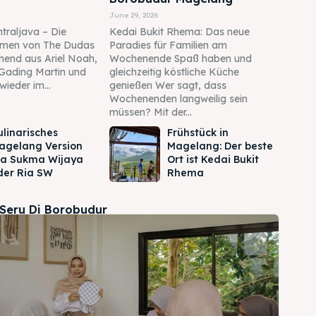
June 29, 2026
traljava – Die
Kedai Bukit Rhema: Das neue
men von The Dudas
Paradies für Familien am
ehend aus Ariel Noah,
Wochenende Spaß haben und
Gading Martin und
gleichzeitig köstliche Küche
wieder im...
genießen Wer sagt, dass
Wochenenden langweilig sein
müssen? Mit der...
ulinarisches
Frühstück in
agelang Version
Magelang: Der beste
ia Sukma Wijaya
Ort ist Kedai Bukit
der Ria SW
Rhema
 Seru Di Borobudur