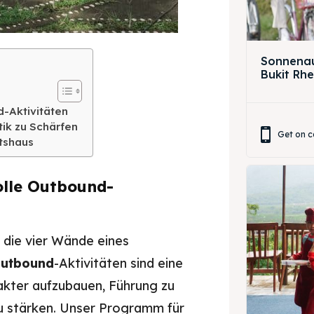
ing Magelang
 Meeting
Box
round Anak
Sonnenau
Bukit Rh
ing Magelang
Box
d-Aktivitäten
atik zu Schärfen
Get on c
LANGUAGE
tshaus
中文
Indonesia
volle Outbound-
is
Deutsch
Nederlands
한국어
العربية
 die vier Wände eines
utbound
-Aktivitäten sind eine
akter aufzubauen, Führung zu
zu stärken. Unser Programm für