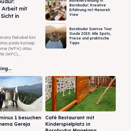
udur:
Batikherstellung in
Borobudur: Kreative
 Arbeit mit
Erfahrung mit Menoreh
View
 Sicht in
Borobudur Sunrise Tour
Guide 2025: Alle Spots,
cara fleksibel kini
Preise und praktische
rbatas pada konsep
Tipps
ome (WFH) atau
e (WFC)...
ng...
minus 1 besuchen
Café Restaurant mit
Rhema Gereja
Kinderspielplatz in
Borobudur Magelang