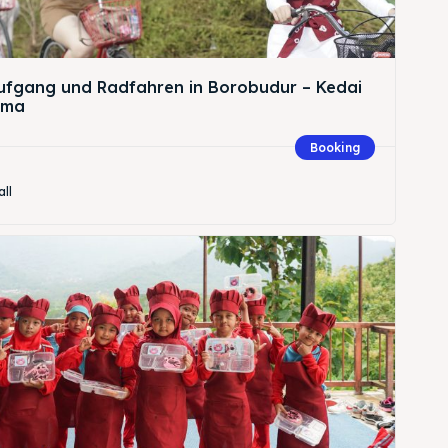
fgang und Radfahren in Borobudur – Kedai
ema
Suche
Booking
all
Suche