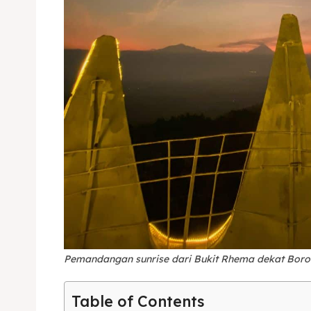
Expl
& Make 
Expl
Tempa
& Make 
Tempa
Ruang
Tempa
Pemandangan sunrise dari Bukit Rhema dekat Boro
Playg
Tempa
Table of Contents