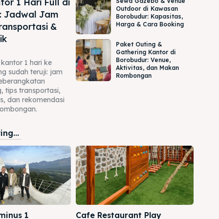
or 1 Hari Full di
Sewa Gazebo & Venue
Outdoor di Kawasan
: Jadwal Jam
Borobudur: Kapasitas,
Harga & Cara Booking
ransportasi &
ik
Paket Outing &
Gathering Kantor di
Borobudur: Venue,
kantor 1 hari ke
Aktivitas, dan Makan
g sudah teruji: jam
Rombongan
keberangkatan
 tips transportasi,
tas, dan rekomendasi
rombongan.
ng...
minus 1
Cafe Restaurant Play