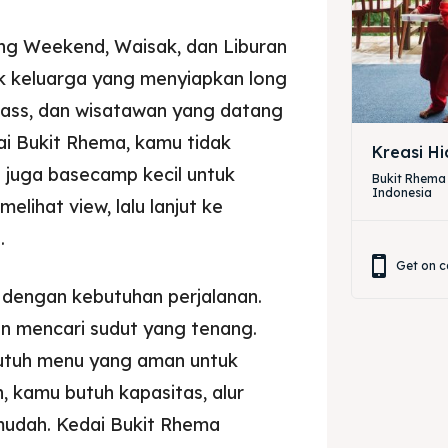
ng Weekend, Waisak, dan Liburan
uk keluarga yang menyiapkan long
lass, dan wisatawan yang datang
ai Bukit Rhema, kamu tidak
Kreasi H
juga basecamp kecil untuk
Bukit Rhema
Indonesia
elihat view, lalu lanjut ke
.
Get on c
 dengan kebutuhan perjalanan.
n mencari sudut yang tenang.
utuh menu yang aman untuk
 kamu butuh kapasitas, alur
mudah. Kedai Bukit Rhema