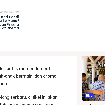
kel berikutnya
 dari Candi
u ke Mana?
 dan Wisata
ukit Rhema
halus untuk memperlambat
anak-anak bermain, dan aroma
nan.
Blog
ng terbaru, artikel ini akan
uh: bukan hanya soal lokasi,