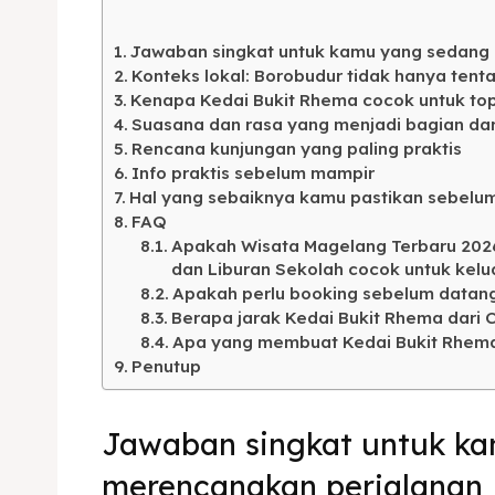
Kater
Ruang
Jawaban singkat untuk kamu yang sedang
Nasi 
Playg
Konteks lokal: Borobudur tidak hanya tent
Kenapa Kedai Bukit Rhema cocok untuk topi
Kater
Suasana dan rasa yang menjadi bagian da
Rencana kunjungan yang paling praktis
Info praktis sebelum mampir
Nasi 
Hal yang sebaiknya kamu pastikan sebelu
BAHASA / 
FAQ
Apakah Wisata Magelang Terbaru 202
English
dan Liburan Sekolah cocok untuk kelu
Apakah perlu booking sebelum datan
França
Berapa jarak Kedai Bukit Rhema dari 
Apa yang membuat Kedai Bukit Rhem
日本語
Penutup
Jawaban singkat untuk k
merencanakan perjalanan