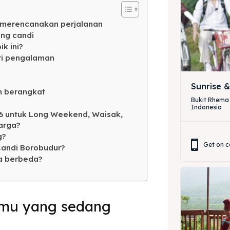
ing Magelang
 Meeting
 merencanakan perjalanan
Box
round Anak
ang candi
k ini?
ing Magelang
ri pengalaman
Box
Sunrise 
m berangkat
Bukit Rhema
LANGUAGE
Indonesia
6 untuk Long Weekend, Waisak,
中文
Indonesia
arga?
g?
is
Deutsch
Nederlands
Get on c
Candi Borobudur?
a berbeda?
한국어
العربية
amu yang sedang