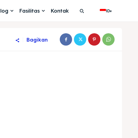
log
Fasilitas
Kontak
ID
▾
Bagikan
Search
Search
Cari
Cari