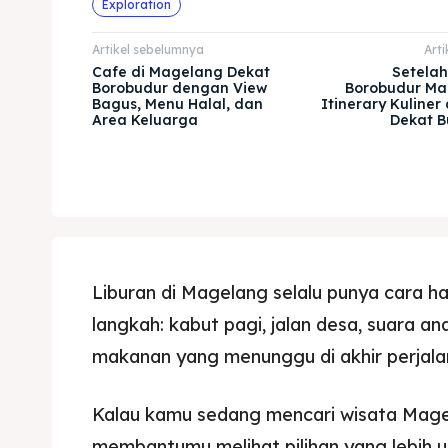
Exploration
Artikel sebelumnya
Arti
Cafe di Magelang Dekat
Setelah
Borobudur dengan View
Borobudur Ma
Bagus, Menu Halal, dan
Itinerary Kuliner
Area Keluarga
Dekat B
Liburan di Magelang selalu punya cara 
langkah: kabut pagi, jalan desa, suara 
makanan yang menunggu di akhir perjala
Kalau kamu sedang mencari wisata Magela
membantumu melihat pilihan yang lebih ut