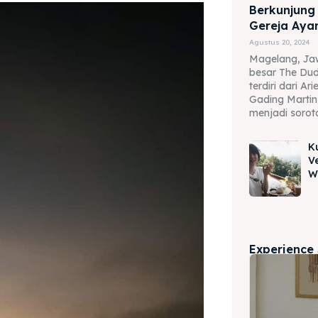
Berkunjung
Gereja Ay
Agustus 20, 2024
Magelang, J
besar The Dud
terdiri dari A
Gading Martin
menjadi sorota
K
V
W
Experience