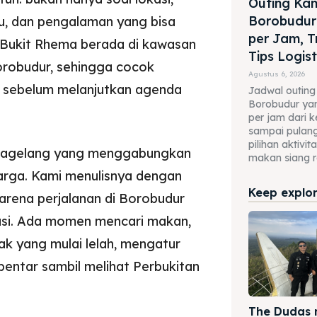
Outing Kant
Borobudur
nu, dan pengalaman yang bisa
per Jam, T
 Bukit Rhema berada di kawasan
Tips Logist
Borobudur, sehingga cocok
Agustus 6, 2026
au sebelum melanjutkan agenda
Jadwal outing 
Borobudur yan
per jam dari 
sampai pulang,
pilihan aktivi
a Magelang yang menggabungkan
makan siang 
uarga. Kami menulisnya dengan
Keep explori
karena perjalanan di Borobudur
nasi. Ada momen mencari makan,
k yang mulai lelah, mengatur
entar sambil melihat Perbukitan
The Dudas 