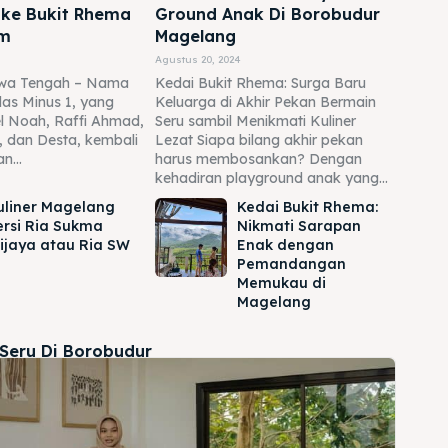
 ke Bukit Rhema
Ground Anak Di Borobudur
am
Magelang
Agustus 20, 2024
awa Tengah – Nama
Kedai Bukit Rhema: Surga Baru
as Minus 1, yang
Keluarga di Akhir Pekan Bermain
riel Noah, Raffi Ahmad,
Seru sambil Menikmati Kuliner
, dan Desta, kembali
Lezat Siapa bilang akhir pekan
n...
harus membosankan? Dengan
kehadiran playground anak yang...
uliner Magelang
Kedai Bukit Rhema:
ersi Ria Sukma
Nikmati Sarapan
ijaya atau Ria SW
Enak dengan
Pemandangan
Memukau di
Magelang
 Seru Di Borobudur