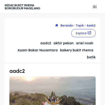
KEDAI BUKIT RHEMA
BOROBUDUR MAGELANG
Beranda
Topik
Aadc2
Search
Search
Explore
Cari
Cari
Explore our destinations
Explore our destinations
aadc2
akhir pekan
ariel noah
Ayam Bakar Nusantara
bakery bukit rhema
& Make a booking today
& Make a booking today
batik
Tempat Makan Keluarga
Tempat Makan Keluarga
aadc2
Tempat Makan Rombongan
Tempat Makan Rombongan
Ruang Meeting
Ruang Meeting
Playground Anak
Playground Anak