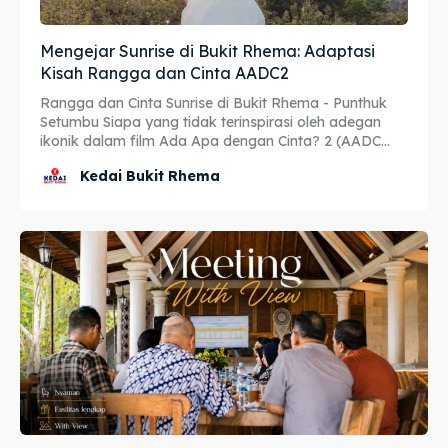
Katering Magelang
Katering Magelang
Mengejar Sunrise di Bukit Rhema: Adaptasi
Kisah Rangga dan Cinta AADC2
Nasi Box
Nasi Box
Rangga dan Cinta Sunrise di Bukit Rhema - Punthuk
Setumbu Siapa yang tidak terinspirasi oleh adegan
ikonik dalam film Ada Apa dengan Cinta? 2 (AADC...
Cari
Cari
Kedai Bukit Rhema
BAHASA / LANGUAGE
English
中文
Indonesia
Français
Deutsch
Nederlands
日本語
한국어
العربية