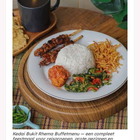
English
中文
Indonesia
Français
Deutsch
Nederlands
日本語
한국어
العربية
Kedai Bukit Rhema Buffetmenu — een compleet
feestmaal voor reisgroepen, grote gezinnen en