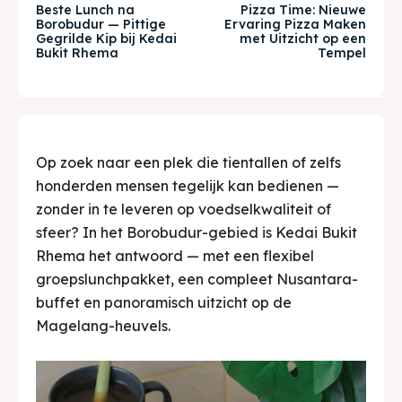
& Make a booking today
& Make a booking today
Beste Lunch na
Pizza Time: Nieuwe
Borobudur — Pittige
Ervaring Pizza Maken
Gegrilde Kip bij Kedai
met Uitzicht op een
Bukit Rhema
Tempel
Tempat Makan Keluarga
Tempat Makan Keluarga
Tempat Makan Rombongan
Tempat Makan Rombongan
Ruang Meeting
Ruang Meeting
Op zoek naar een plek die tientallen of zelfs
honderden mensen tegelijk kan bedienen —
Playground Anak
Playground Anak
zonder in te leveren op voedselkwaliteit of
sfeer? In het Borobudur-gebied is Kedai Bukit
Katering Magelang
Katering Magelang
Rhema het antwoord — met een flexibel
Nasi Box
Nasi Box
groepslunchpakket, een compleet Nusantara-
buffet en panoramisch uitzicht op de
Magelang-heuvels.
Zoek
Zoek
BAHASA / LANGUAGE