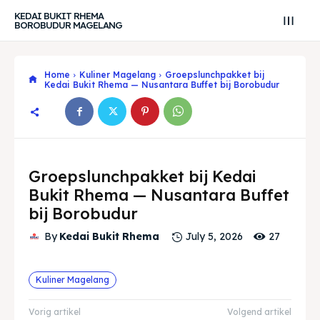
KEDAI BUKIT RHEMA
BOROBUDUR MAGELANG
Home
Kuliner Magelang
Groepslunchpakket bij
Kedai Bukit Rhema — Nusantara Buffet bij Borobudur
Groepslunchpakket bij Kedai
Bukit Rhema — Nusantara Buffet
bij Borobudur
27
By
Kedai Bukit Rhema
July 5, 2026
Search
Search
Kuliner Magelang
Zoek
Zoek
Explore our destinations
Explore our destinations
Vorig artikel
Volgend artikel