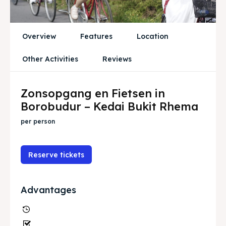
Ruang Meeting
Ruang Meeting
Playground Anak
Playground Anak
Overview
Features
Location
Katering Magelang
Katering Magelang
Other Activities
Reviews
Nasi Box
Nasi Box
Zonsopgang en Fietsen in
Borobudur – Kedai Bukit Rhema
Zoek
Zoek
per person
BAHASA / LANGUAGE
Reserve tickets
English
中文
Indonesia
Français
Deutsch
Nederlands
Advantages
日本語
한국어
العربية