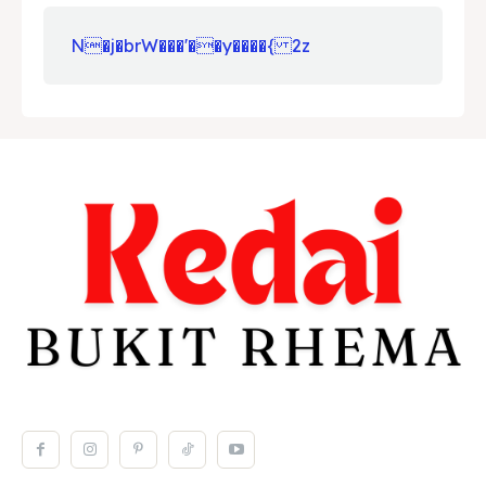
N�j�brW���'��y����{ 2z