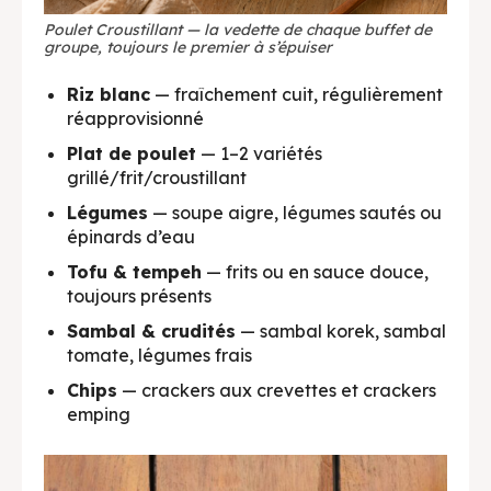
Poulet Croustillant — la vedette de chaque buffet de
groupe, toujours le premier à s’épuiser
Riz blanc
— fraîchement cuit, régulièrement
réapprovisionné
Plat de poulet
— 1–2 variétés
grillé/frit/croustillant
Légumes
— soupe aigre, légumes sautés ou
épinards d’eau
Tofu & tempeh
— frits ou en sauce douce,
toujours présents
Sambal & crudités
— sambal korek, sambal
tomate, légumes frais
Chips
— crackers aux crevettes et crackers
emping