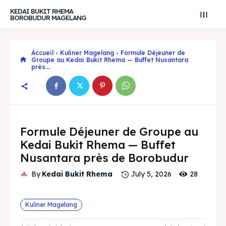
KEDAI BUKIT RHEMA
BOROBUDUR MAGELANG
Accueil
Kuliner Magelang
Formule Déjeuner de
Groupe au Kedai Bukit Rhema — Buffet Nusantara
près...
Formule Déjeuner de Groupe au
Kedai Bukit Rhema — Buffet
Nusantara près de Borobudur
28
By
Kedai Bukit Rhema
July 5, 2026
Search
Search
Recherche
Recherche
Kuliner Magelang
Explore our destinations
Explore our destinations