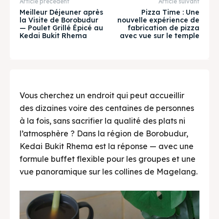
Article précédent
Article suivant
& Make a booking today
& Make a booking today
Meilleur Déjeuner après
Pizza Time : Une
la Visite de Borobudur
nouvelle expérience de
— Poulet Grillé Épicé au
fabrication de pizza
Kedai Bukit Rhema
avec vue sur le temple
Tempat Makan Keluarga
Tempat Makan Keluarga
Tempat Makan Rombongan
Tempat Makan Rombongan
Ruang Meeting
Ruang Meeting
Vous cherchez un endroit qui peut accueillir
Playground Anak
Playground Anak
des dizaines voire des centaines de personnes
à la fois, sans sacrifier la qualité des plats ni
Katering Magelang
Katering Magelang
l’atmosphère ? Dans la région de Borobudur,
Kedai Bukit Rhema est la réponse — avec une
Nasi Box
Nasi Box
formule buffet flexible pour les groupes et une
vue panoramique sur les collines de Magelang.
Recherche
Recherche
BAHASA / LANGUAGE