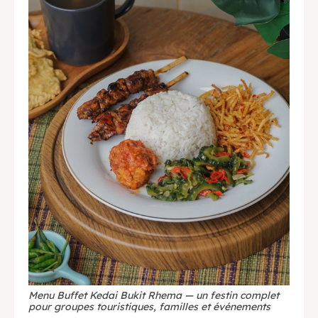
English
中文
Indonesia
Français
Deutsch
Nederlands
日本語
한국어
العربية
Menu Buffet Kedai Bukit Rhema — un festin complet
pour groupes touristiques, familles et événements