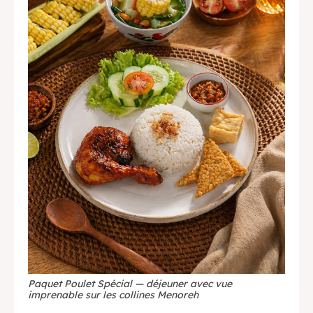
English
中文
Indonesia
Français
Deutsch
Nederlands
日本語
한국어
العربية
Paquet Poulet Spécial — déjeuner avec vue
imprenable sur les collines Menoreh