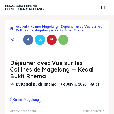
KEDAI BUKIT RHEMA
BOROBUDUR MAGELANG
Accueil
Kuliner Magelang
Déjeuner avec Vue sur les
Collines de Magelang — Kedai Bukit Rhema
Déjeuner avec Vue sur les
Collines de Magelang — Kedai
Bukit Rhema
31
By
Kedai Bukit Rhema
July 3, 2026
Search
Search
Recherche
Recherche
Kuliner Magelang
Explore our destinations
Explore our destinations
& Make a booking today
& Make a booking today
Article précédent
Article suivant