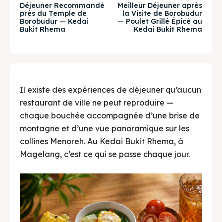
Déjeuner Recommandé
Meilleur Déjeuner après
près du Temple de
la Visite de Borobudur
Borobudur — Kedai
— Poulet Grillé Épicé au
Tempat Makan Keluarga
Tempat Makan Keluarga
Bukit Rhema
Kedai Bukit Rhema
Tempat Makan Rombongan
Tempat Makan Rombongan
Ruang Meeting
Ruang Meeting
Il existe des expériences de déjeuner qu’aucun
Playground Anak
Playground Anak
restaurant de ville ne peut reproduire —
chaque bouchée accompagnée d’une brise de
Katering Magelang
Katering Magelang
montagne et d’une vue panoramique sur les
collines Menoreh. Au Kedai Bukit Rhema, à
Nasi Box
Nasi Box
Magelang, c’est ce qui se passe chaque jour.
Recherche
Recherche
BAHASA / LANGUAGE