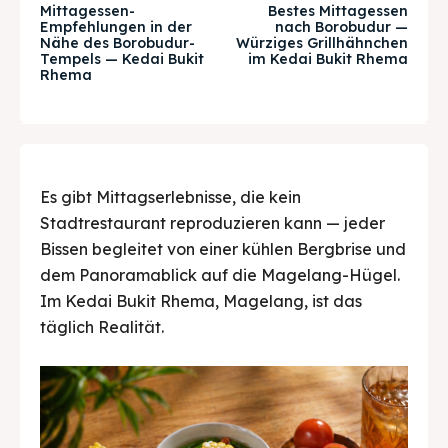
Mittagessen-
Bestes Mittagessen
Empfehlungen in der
nach Borobudur —
Nähe des Borobudur-
Würziges Grillhähnchen
Tempels — Kedai Bukit
im Kedai Bukit Rhema
Tempat Makan Keluarga
Tempat Makan Keluarga
Rhema
Tempat Makan Rombongan
Tempat Makan Rombongan
Ruang Meeting
Ruang Meeting
Es gibt Mittagserlebnisse, die kein
Playground Anak
Playground Anak
Stadtrestaurant reproduzieren kann — jeder
Katering Magelang
Katering Magelang
Bissen begleitet von einer kühlen Bergbrise und
dem Panoramablick auf die Magelang-Hügel.
Nasi Box
Nasi Box
Im Kedai Bukit Rhema, Magelang, ist das
täglich Realität.
Suche
Suche
BAHASA / LANGUAGE