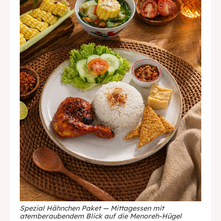
English
中文
Indonesia
Français
Deutsch
Nederlands
日本語
한국어
العربية
Spezial Hähnchen Paket — Mittagessen mit
atemberaubendem Blick auf die Menoreh-Hügel