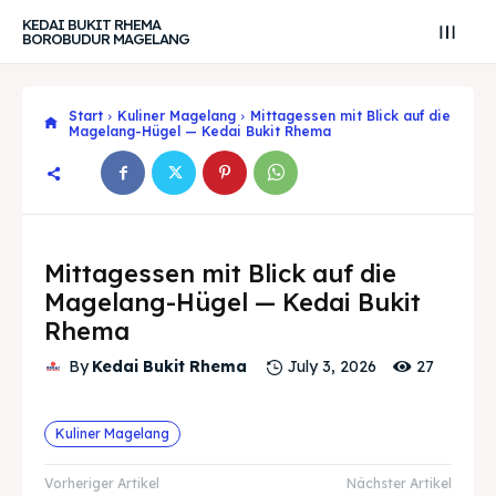
KEDAI BUKIT RHEMA
BOROBUDUR MAGELANG
Start
Kuliner Magelang
Mittagessen mit Blick auf die
Magelang-Hügel — Kedai Bukit Rhema
Mittagessen mit Blick auf die
Magelang-Hügel — Kedai Bukit
Rhema
27
By
Kedai Bukit Rhema
July 3, 2026
Search
Search
Suche
Suche
Kuliner Magelang
Explore our destinations
Explore our destinations
Vorheriger Artikel
Nächster Artikel
& Make a booking today
& Make a booking today