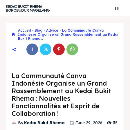
KEDAI BUKIT RHEMA
BOROBUDUR MAGELANG
Accueil
Blog
Advice
La Communauté Canva
Indonésie Organise un Grand Rassemblement au Kedai
Bukit Rhema...
La Communauté Canva
Indonésie Organise un Grand
Rassemblement au Kedai Bukit
Rhema : Nouvelles
Search
Search
Fonctionnalités et Esprit de
Collaboration !
Recherche
Recherche
Explore our destinations
Explore our destinations
35
By
Kedai Bukit Rhema
June 29, 2026