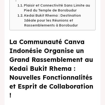
!
Plaisir et Connectivité Sans Limite au
English
中文
Indonesia
Pied du Temple de Borobudur
Kedai Bukit Rhema : Destination
Français
Deutsch
Nederlands
Idéale pour les Réunions et
Rassemblements à Borobudur
日本語
한국어
العربية
La Communauté Canva
Indonésie Organise un
Grand Rassemblement au
Kedai Bukit Rhema :
Nouvelles Fonctionnalités
et Esprit de Collaboration
!