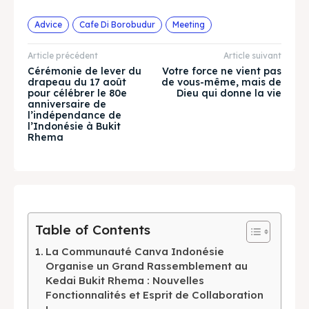
& Make a booking today
& Make a booking today
Advice
Cafe Di Borobudur
Meeting
Tempat Makan Keluarga
Tempat Makan Keluarga
Article précédent
Article suivant
Cérémonie de lever du
Votre force ne vient pas
drapeau du 17 août
de vous-même, mais de
Tempat Makan Rombongan
Tempat Makan Rombongan
pour célébrer le 80e
Dieu qui donne la vie
anniversaire de
l’indépendance de
Ruang Meeting
Ruang Meeting
l’Indonésie à Bukit
Rhema
Playground Anak
Playground Anak
Katering Magelang
Katering Magelang
Nasi Box
Nasi Box
Table of Contents
La Communauté Canva Indonésie
Organise un Grand Rassemblement au
Recherche
Recherche
Kedai Bukit Rhema : Nouvelles
Fonctionnalités et Esprit de Collaboration
BAHASA / LANGUAGE