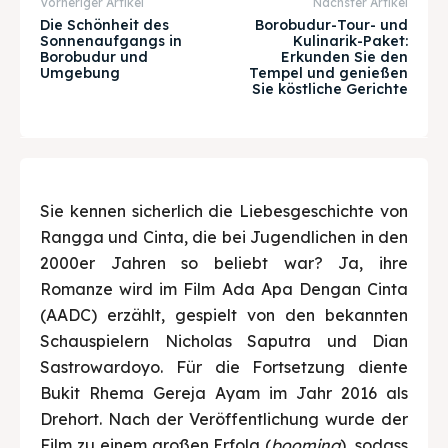
Vorheriger Artikel
Nächster Artikel
& Make a booking today
& Make a booking today
Die Schönheit des
Borobudur-Tour- und
Sonnenaufgangs in
Kulinarik-Paket:
Borobudur und
Erkunden Sie den
Umgebung
Tempel und genießen
Sie köstliche Gerichte
Tempat Makan Keluarga
Tempat Makan Keluarga
Tempat Makan Rombongan
Tempat Makan Rombongan
Ruang Meeting
Ruang Meeting
Sie kennen sicherlich die Liebesgeschichte von
Playground Anak
Playground Anak
Rangga und Cinta, die bei Jugendlichen in den
2000er Jahren so beliebt war? Ja, ihre
Katering Magelang
Katering Magelang
Romanze wird im Film Ada Apa Dengan Cinta
(AADC) erzählt, gespielt von den bekannten
Nasi Box
Nasi Box
Schauspielern Nicholas Saputra und Dian
Sastrowardoyo. Für die Fortsetzung diente
Bukit Rhema Gereja Ayam im Jahr 2016 als
Suche
Suche
Drehort. Nach der Veröffentlichung wurde der
Film zu einem großen Erfolg (
booming
), sodass