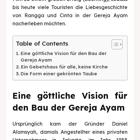
BAHASA / LANGUAGE
bis heute viele Touristen die Liebesgeschichte
von Rangga und Cinta in der Gereja Ayam
English
中文
Indonesia
nacherleben möchten.
Français
Deutsch
Nederlands
Table of Contents
日本語
한국어
العربية
Eine göttliche Vision für den Bau der
Gereja Ayam
Ein Gebetshaus für alle, keine Kirche
Die Form einer gekrönten Taube
Eine göttliche Vision für
den Bau der Gereja Ayam
Ursprünglich kam der Gründer Daniel
Alamsyah, damals Angestellter eines privaten
Unternehmens in Jakarta, im Jahr 1988