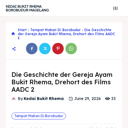
KEDAI BUKIT RHEMA
BOROBUDUR MAGELANG
Start
Tempat Makan Di Borobudur
Die Geschichte
der Gereja Ayam Bukit Rhema, Drehort des Films AADC
2
Die Geschichte der Gereja Ayam
Bukit Rhema, Drehort des Films
AADC 2
33
By
Kedai Bukit Rhema
June 29, 2026
Search
Search
Tempat Makan Di Borobudur
Suche
Suche
Explore our destinations
Explore our destinations