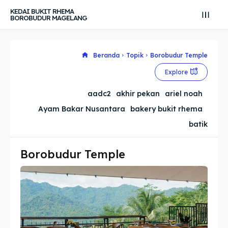
KEDAI BUKIT RHEMA
BOROBUDUR MAGELANG
Beranda
Topik
Borobudur Temple
Search
Search
Explore
Cari
Cari
Explore our destinations
Explore our destinations
aadc2
akhir pekan
ariel noah
Ayam Bakar Nusantara
bakery bukit rhema
& Make a booking today
& Make a booking today
batik
Tempat Makan Keluarga
Tempat Makan Keluarga
Borobudur Temple
Tempat Makan Rombongan
Tempat Makan Rombongan
Ruang Meeting
Ruang Meeting
Playground Anak
Playground Anak