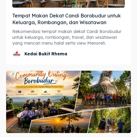
Katering Magelang
Katering Magelang
Tempat Makan Dekat Candi Borobudur untuk
Keluarga, Rombongan, dan Wisatawan
Nasi Box
Nasi Box
Rekomendasi tempat makan dekat Candi Borobudur
untuk keluarga, rombongan, travel, dan wisatawan
yang mencari menu halal serta view Menoreh.
Cari
Cari
Kedai Bukit Rhema
BAHASA / LANGUAGE
English
中文
Indonesia
Français
Deutsch
Nederlands
日本語
한국어
العربية