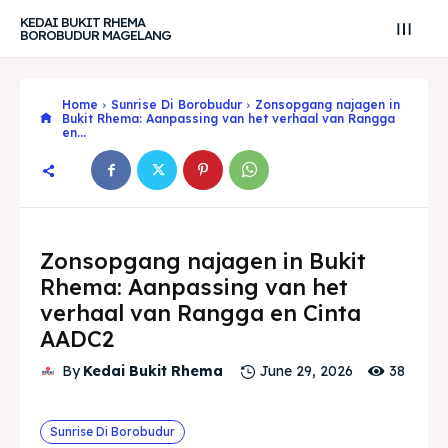
KEDAI BUKIT RHEMA
BOROBUDUR MAGELANG
Home
Sunrise Di Borobudur
Zonsopgang najagen in
Bukit Rhema: Aanpassing van het verhaal van Rangga
en...
Zonsopgang najagen in Bukit
Rhema: Aanpassing van het
verhaal van Rangga en Cinta
AADC2
Search
Search
38
By
Kedai Bukit Rhema
June 29, 2026
Zoek
Zoek
Explore our destinations
Explore our destinations
Sunrise Di Borobudur
& Make a booking today
& Make a booking today