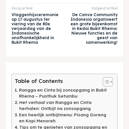
Vorig artikel
Volgend artikel
Vlaggenhijsceremonie
De Canva Community
Tempat Makan Keluarga
Tempat Makan Keluarga
op 17 augustus ter
Indonesia organiseert
viering van de 80e
een grote bijeenkomst
verjaardag van de
in Kedai Bukit Rhema:
Tempat Makan Rombongan
Tempat Makan Rombongan
Indonesische
Nieuwe functies en de
onafhankelijkheid in
geest van
Bukit Rhema
samenwerking!
Ruang Meeting
Ruang Meeting
Playground Anak
Playground Anak
Katering Magelang
Katering Magelang
Table of Contents
Nasi Box
Nasi Box
Rangga en Cinta bij zonsopgang in Bukit
Rhema – Punthuk Setumbu
Het verhaal van Rangga en Cinta
Zoek
Zoek
herhalen: Ontbijt na zonsopgang
Een heerlijk ontbijtmenu: Pisang Goreng
en Kopi Menoreh
BAHASA / LANGUAGE
Tips om te genieten van zonsopgang en