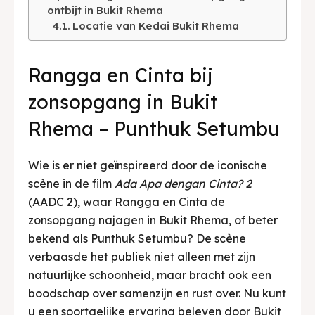
ontbijt in Bukit Rhema
English
中文
Indonesia
Locatie van Kedai Bukit Rhema
Français
Deutsch
Nederlands
Rangga en Cinta bij
日本語
한국어
العربية
zonsopgang in Bukit
Rhema – Punthuk Setumbu
Wie is er niet geïnspireerd door de iconische
scène in de film
Ada Apa dengan Cinta? 2
(AADC 2), waar Rangga en Cinta de
zonsopgang najagen in Bukit Rhema, of beter
bekend als Punthuk Setumbu? De scène
verbaasde het publiek niet alleen met zijn
natuurlijke schoonheid, maar bracht ook een
boodschap over samenzijn en rust over. Nu kunt
u een soortgelijke ervaring beleven door Bukit