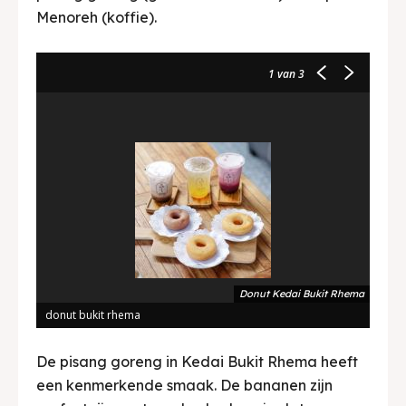
Menoreh (koffie).
1
van 3
Donut Kedai Bukit Rhema
donut bukit rhema
Mango
De pisang goreng in Kedai Bukit Rhema heeft
een kenmerkende smaak. De bananen zijn