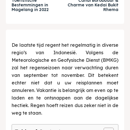
Toeristische
Candi Borobudur &
Bestemmingen in
Charme van Kedai Bukit
& Make a booking today
& Make a booking today
Magelang in 2022
Rhema
Tempat Makan Keluarga
Tempat Makan Keluarga
Tempat Makan Rombongan
Tempat Makan Rombongan
De laatste tijd regent het regelmatig in diverse
regio’s van Indonesië. Volgens de
Ruang Meeting
Ruang Meeting
Meteorologische en Geofysische Dienst (BMKG)
zal het regenseizoen naar verwachting duren
Playground Anak
Playground Anak
van september tot november. Dit betekent
Katering Magelang
Katering Magelang
echter niet dat u uw reisplannen moet
annuleren. Vakantie is belangrijk om even op te
Nasi Box
Nasi Box
laden en te ontsnappen aan de dagelijkse
hectiek. Regen hoeft reizen dus zeker niet in de
weg te staan.
Zoek
Zoek