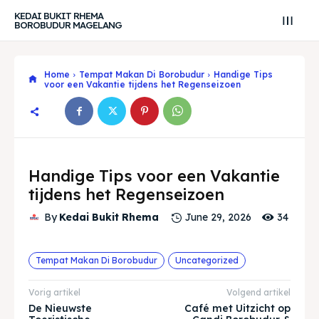
KEDAI BUKIT RHEMA
BOROBUDUR MAGELANG
Home
Tempat Makan Di Borobudur
Handige Tips
voor een Vakantie tijdens het Regenseizoen
Handige Tips voor een Vakantie
tijdens het Regenseizoen
34
By
Kedai Bukit Rhema
June 29, 2026
Tempat Makan Di Borobudur
Uncategorized
Search
Search
Vorig artikel
Volgend artikel
Zoek
Zoek
De Nieuwste
Café met Uitzicht op
Explore our destinations
Explore our destinations