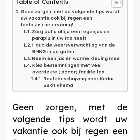
Table of Contents
BAHASA / LANGUAGE
Geen zorgen, met de volgende tips wordt
English
中文
Indonesia
uw vakantie ook bij regen een
fantastische ervaring!
Français
Deutsch
Nederlands
Zorg dat u altijd een regenjas en
paraplu in uw tas heeft
日本語
한국어
العربية
Houd de weersverwachting van de
BMKG in de gaten
Neem een jas en warme kleding mee
Kies bestemmingen met veel
overdekte (indoor) faciliteiten
Routebeschrijving naar Kedai
Bukit Rhema
Geen zorgen, met de
volgende tips wordt uw
vakantie ook bij regen een