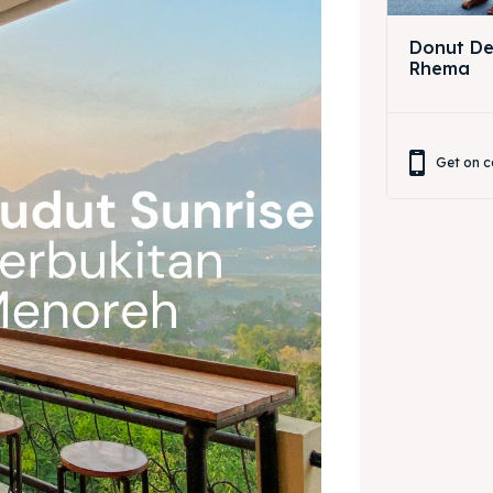
Donut Dec
Rhema
Get on c