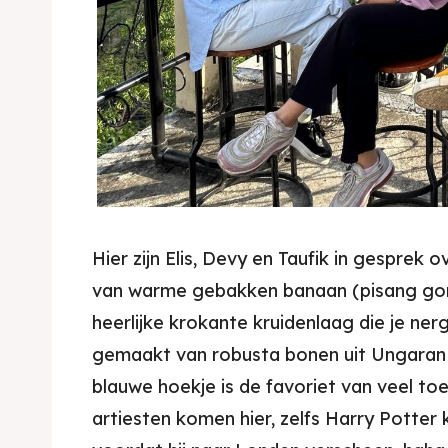
Expl
& Make 
Hier zijn Elis, Devy en Taufik in gesprek
Expl
Tempa
van warme gebakken banaan (pisang go
& Make 
heerlijke krokante kruidenlaag die je ner
Tempa
gemaakt van robusta bonen uit Ungaran 
Ruang
Tempa
blauwe hoekje is de favoriet van veel to
Playg
artiesten komen hier, zelfs Harry Potter
Tempa