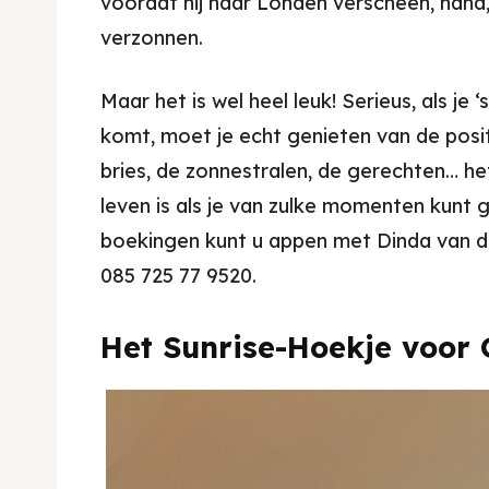
voordat hij naar Londen verscheen, haha, 
Kater
Ruang
verzonnen.
Nasi 
Playg
Maar het is wel heel leuk! Serieus, als je
Kater
komt, moet je echt genieten van de posit
bries, de zonnestralen, de gerechten… he
Nasi 
leven is als je van zulke momenten kunt g
BAHASA / 
boekingen kunt u appen met Dinda van d
English
085 725 77 9520.
França
Het Sunrise-Hoekje voor
日本語