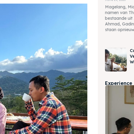
Magelang, Mi
namen van Th
bestaande uit 
Ahmad, Gading
staan opnieuw i
C
V
W
Experience