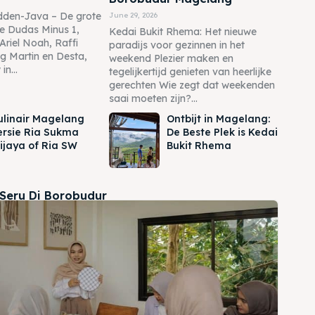
dden-Java – De grote
June 29, 2026
e Dudas Minus 1,
Kedai Bukit Rhema: Het nieuwe
Ariel Noah, Raffi
paradijs voor gezinnen in het
 Martin en Desta,
weekend Plezier maken en
n...
tegelijkertijd genieten van heerlijke
gerechten Wie zegt dat weekenden
saai moeten zijn?...
ulinair Magelang
Ontbijt in Magelang:
ersie Ria Sukma
De Beste Plek is Kedai
ijaya of Ria SW
Bukit Rhema
 Seru Di Borobudur