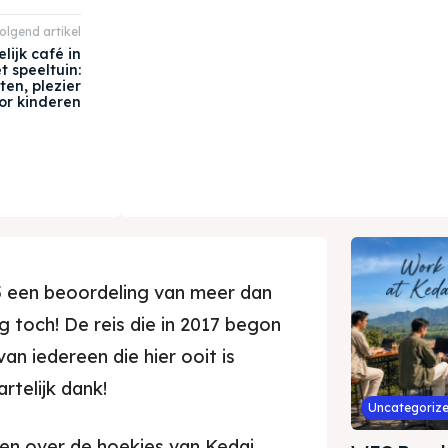
olgend artikel
lijk café in
 speeltuin:
en, plezier
or kinderen
5 een beoordeling van meer dan
toch! De reis die in 2017 begon
an iedereen die hier ooit is
rtelijk dank!
Uncategoriz
llen over de hoekjes van Kedai