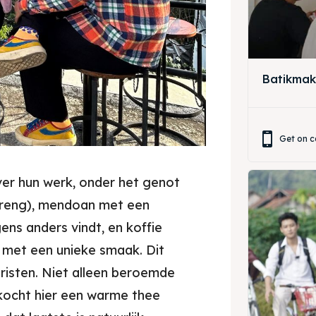
Batikmak
ore our destinations
Get on c
a booking today
 over hun werk, onder het genot
ore our destinations
t Makan Keluarga
reng), mendoan met een
a booking today
gens anders vindt, en koffie
t Makan Rombongan
met een unieke smaak. Dit
 Meeting
t Makan Keluarga
eristen. Niet alleen beroemde
round Anak
 kocht hier een warme thee
t Makan Rombongan