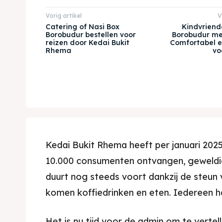
Vorig artikel
V
Catering of Nasi Box
Kindvriende
Borobudur bestellen voor
Borobudur met
reizen door Kedai Bukit
Comfortabel et
Rhema
vo
Kedai Bukit Rhema heeft per januari 202
10.000 consumenten ontvangen, geweldig 
duurt nog steeds voort dankzij de steun v
komen koffiedrinken en eten. Iedereen ha
Het is nu tijd voor de admin om te verte