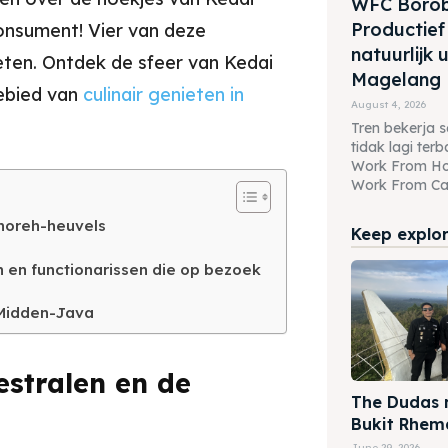
WFC Borob
Productief
consument! Vier van deze
natuurlijk u
ieten. Ontdek de sfeer van Kedai
Magelang
gebied van
culinair genieten in
August 4, 2026
Tren bekerja se
tidak lagi te
Work From H
Work From Caf
noreh-heuvels
Keep explori
 en functionarissen die op bezoek
 Midden-Java
stralen en de
The Dudas 
Bukit Rhem
June 29, 2026