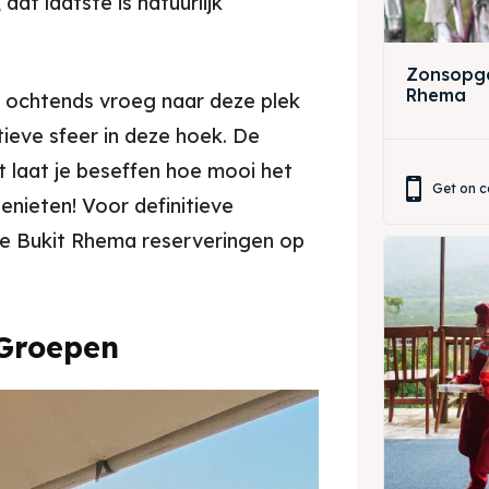
dat laatste is natuurlijk
ing Magelang
 Meeting
Box
round Anak
Zonsopga
Rhema
 ‘s ochtends vroeg naar deze plek
ing Magelang
ieve sfeer in deze hoek. De
t laat je beseffen hoe mooi het
Box
Get on c
enieten! Voor definitieve
LANGUAGE
e Bukit Rhema reserveringen op
中文
Indonesia
is
Deutsch
Nederlands
 Groepen
한국어
العربية