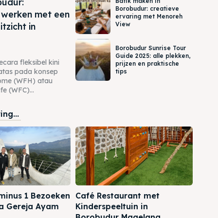
udur:
Batik maken in
Borobudur: creatieve
 werken met een
ervaring met Menoreh
View
itzicht in
Borobudur Sunrise Tour
Guide 2025: alle plekken,
cara fleksibel kini
prijzen en praktische
rbatas pada konsep
tips
ome (WFH) atau
e (WFC)...
ng...
minus 1 Bezoeken
Café Restaurant met
a Gereja Ayam
Kinderspeeltuin in
Borobudur Magelang