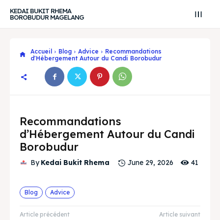
KEDAI BUKIT RHEMA
BOROBUDUR MAGELANG
Accueil
Blog
Advice
Recommandations
d'Hébergement Autour du Candi Borobudur
Recommandations
d’Hébergement Autour du Candi
Borobudur
41
By
Kedai Bukit Rhema
June 29, 2026
Search
Search
Blog
Advice
Recherche
Recherche
Explore our destinations
Explore our destinations
Article précédent
Article suivant