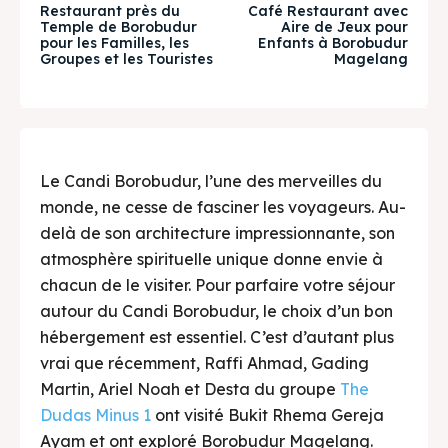
& Make a booking today
& Make a booking today
Restaurant près du
Café Restaurant avec
Temple de Borobudur
Aire de Jeux pour
pour les Familles, les
Enfants à Borobudur
Groupes et les Touristes
Magelang
Tempat Makan Keluarga
Tempat Makan Keluarga
Tempat Makan Rombongan
Tempat Makan Rombongan
Ruang Meeting
Ruang Meeting
Le Candi Borobudur, l’une des merveilles du
monde, ne cesse de fasciner les voyageurs. Au-
Playground Anak
Playground Anak
delà de son architecture impressionnante, son
atmosphère spirituelle unique donne envie à
Katering Magelang
Katering Magelang
chacun de le visiter. Pour parfaire votre séjour
autour du Candi Borobudur, le choix d’un bon
Nasi Box
Nasi Box
hébergement est essentiel. C’est d’autant plus
vrai que récemment, Raffi Ahmad, Gading
Martin, Ariel Noah et Desta du groupe
The
Recherche
Recherche
Dudas Minus 1
ont visité Bukit Rhema Gereja
Ayam et ont exploré Borobudur Magelang.
BAHASA / LANGUAGE