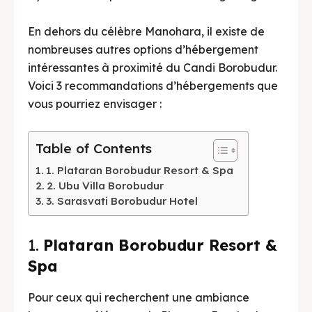
English
中文
Indonesia
En dehors du célèbre Manohara, il existe de
nombreuses autres options d’hébergement
Français
Deutsch
Nederlands
intéressantes à proximité du Candi Borobudur.
Voici 3 recommandations d’hébergements que
日本語
한국어
العربية
vous pourriez envisager :
Table of Contents
1. Plataran Borobudur Resort & Spa
2. Ubu Villa Borobudur
3. Sarasvati Borobudur Hotel
1.
Plataran Borobudur Resort &
Spa
Pour ceux qui recherchent une ambiance