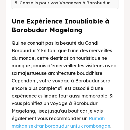
Conseils pour vos Vacances à Borobudur
BAHASA / LANGUAGE
Une Expérience Inoubliable à
English
中文
Indonesia
Borobudur Magelang
Français
Deutsch
Nederlands
Qui ne connaît pas la beauté du Candi
日本語
한국어
العربية
Borobudur ? En tant que l’une des merveilles
du monde, cette destination touristique ne
manque jamais d’émerveiller les visiteurs avec
sa majestueuse architecture bouddhiste.
Cependant, votre voyage à Borobudur sera
encore plus complet s’il est associé à une
expérience culinaire tout aussi mémorable. Si
vous planifiez un voyage à Borobudur
Magelang, lisez jusqu’au bout car je vais
également vous recommander un
Rumah
makan sekitar borobudur untuk rombongan
.