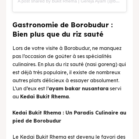
A
post shared by Bukit Rhema | Gereja Ayam (@bukitrhema)
Gastronomie de Borobudur :
Bien plus que du riz sauté
Lors de votre visite à Borobudur, ne manquez
pas l’occasion de goûter à ses spécialités
culinaires. En plus du riz sauté (nasi goreng) qui
est déjà très populaire, il existe de nombreux
autres plats délicieux à essayer absolument.
L’un d’eux est l’
ayam bakar nusantara
servi
au
Kedai Bukit Rhema
.
Kedai Bukit Rhema : Un Paradis Culinaire au
pied de Borobudur
Le Kedai Bukit Rhema est devenu le favori des