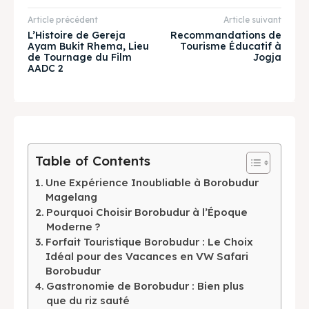
Explore our destinations
Explore our destinations
Article précédent
Article suivant
& Make a booking today
& Make a booking today
L’Histoire de Gereja
Recommandations de
Ayam Bukit Rhema, Lieu
Tourisme Éducatif à
de Tournage du Film
Jogja
AADC 2
Tempat Makan Keluarga
Tempat Makan Keluarga
Tempat Makan Rombongan
Tempat Makan Rombongan
Ruang Meeting
Ruang Meeting
Table of Contents
Playground Anak
Playground Anak
Une Expérience Inoubliable à Borobudur
Magelang
Katering Magelang
Katering Magelang
Pourquoi Choisir Borobudur à l’Époque
Moderne ?
Nasi Box
Nasi Box
Forfait Touristique Borobudur : Le Choix
Idéal pour des Vacances en VW Safari
Borobudur
Gastronomie de Borobudur : Bien plus
Recherche
Recherche
que du riz sauté