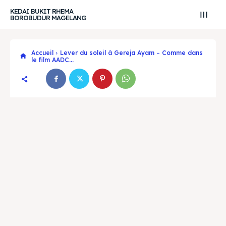
KEDAI BUKIT RHEMA
BOROBUDUR MAGELANG
Accueil
Lever du soleil à Gereja Ayam – Comme dans
le film AADC...
Search
Search
Recherche
Recherche
Explore our destinations
Explore our destinations
& Make a booking today
& Make a booking today
Tempat Makan Keluarga
Tempat Makan Keluarga
Tempat Makan Rombongan
Tempat Makan Rombongan