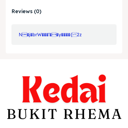
Reviews (0)
N�j�brW���'��y����{ 2z