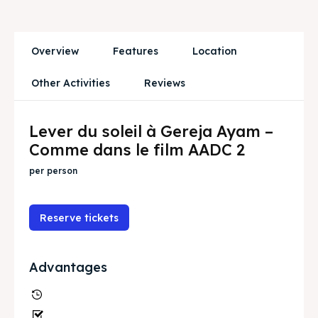
Ruang Meeting
Ruang Meeting
Playground Anak
Playground Anak
Overview
Features
Location
Katering Magelang
Katering Magelang
Other Activities
Reviews
Nasi Box
Nasi Box
Lever du soleil à Gereja Ayam –
Comme dans le film AADC 2
Recherche
Recherche
per person
BAHASA / LANGUAGE
Reserve tickets
English
中文
Indonesia
Français
Deutsch
Nederlands
Advantages
日本語
한국어
العربية