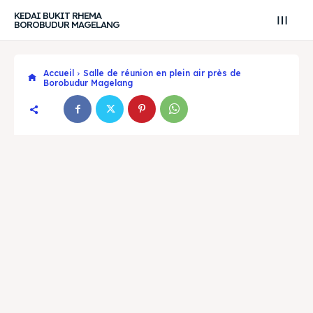
KEDAI BUKIT RHEMA
BOROBUDUR MAGELANG
Accueil
Salle de réunion en plein air près de
Borobudur Magelang
Search
Search
Recherche
Recherche
Explore our destinations
Explore our destinations
& Make a booking today
& Make a booking today
Tempat Makan Keluarga
Tempat Makan Keluarga
Tempat Makan Rombongan
Tempat Makan Rombongan