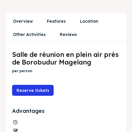
Ruang Meeting
Ruang Meeting
Playground Anak
Playground Anak
Overview
Features
Location
Katering Magelang
Katering Magelang
Other Activities
Reviews
Nasi Box
Nasi Box
Salle de réunion en plein air près
de Borobudur Magelang
Recherche
Recherche
per person
BAHASA / LANGUAGE
Reserve tickets
English
中文
Indonesia
Français
Deutsch
Nederlands
Advantages
日本語
한국어
العربية