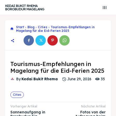
KEDAI BUKIT RHEMA
BOROBUDUR MAGELANG
Start
Blog
Cities
Tourismus-Empfehlungen in
Magelang für die Eid-Ferien 2025
Tourismus-Empfehlungen in
Magelang für die Eid-Ferien 2025
35
By
Kedai Bukit Rhema
June 29, 2026
Search
Search
Cities
Suche
Suche
Explore our destinations
Explore our destinations
Vorheriger Artikel
Nächster Artikel
& Make a booking today
& Make a booking today
Sonnenaufgang in
Fotos von der