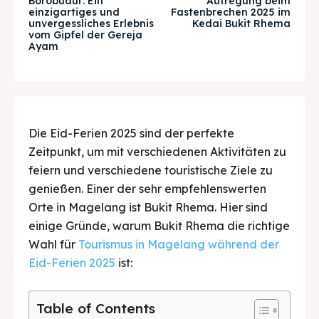
Borobudur: Ein
Aufregung beim
einzigartiges und
Fastenbrechen 2025 im
unvergessliches Erlebnis
Kedai Bukit Rhema
Tempat Makan Keluarga
Tempat Makan Keluarga
vom Gipfel der Gereja
Ayam
Tempat Makan Rombongan
Tempat Makan Rombongan
Ruang Meeting
Ruang Meeting
Playground Anak
Playground Anak
Die Eid-Ferien 2025 sind der perfekte
Zeitpunkt, um mit verschiedenen Aktivitäten zu
Katering Magelang
Katering Magelang
feiern und verschiedene touristische Ziele zu
genießen. Einer der sehr empfehlenswerten
Nasi Box
Nasi Box
Orte in Magelang ist Bukit Rhema. Hier sind
einige Gründe, warum Bukit Rhema die richtige
Wahl für
Tourismus in Magelang während der
Suche
Suche
Eid-Ferien 2025
ist:
BAHASA / LANGUAGE
Table of Contents
English
中文
Indonesia