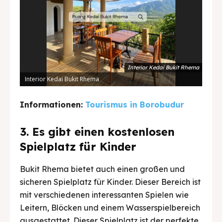
Interior Kedai Bukit Rhema
Interior Kedai Bukit Rhema
Pema
Informationen:
Tourismus in Borobudur
3. Es gibt einen kostenlosen
Spielplatz für Kinder
Bukit Rhema bietet auch einen großen und
sicheren Spielplatz für Kinder. Dieser Bereich ist
mit verschiedenen interessanten Spielen wie
Leitern, Blöcken und einem Wasserspielbereich
ausgestattet. Dieser Spielplatz ist der perfekte