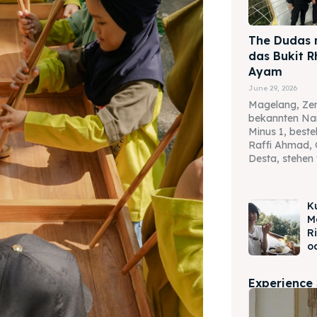
The Dudas 
das Bukit 
Ayam
June 29, 2026
Magelang, Zen
bekannten Na
Minus 1, best
Raffi Ahmad, 
Desta, stehen 
K
M
R
o
Experience