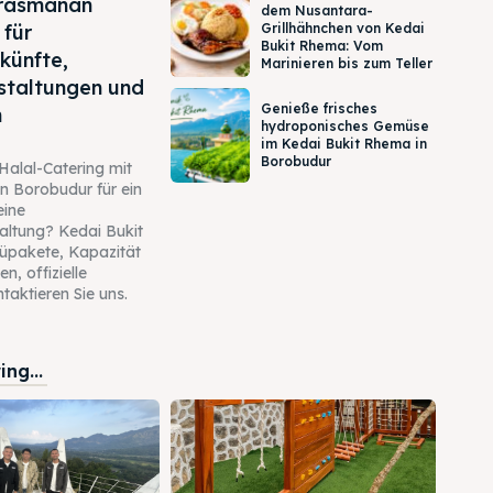
Prasmanan
dem Nusantara-
 für
Grillhähnchen von Kedai
Bukit Rhema: Vom
ünfte,
Marinieren bis zum Teller
staltungen und
Genieße frisches
n
hydroponisches Gemüse
im Kedai Bukit Rhema in
Borobudur
Halal-Catering mit
in Borobudur für ein
eine
altung? Kedai Bukit
üpakete, Kapazität
n, offizielle
aktieren Sie uns.
ng...