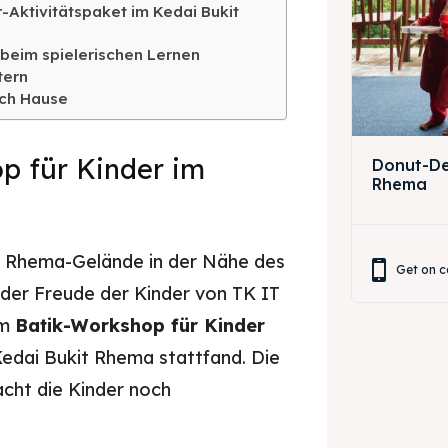
r-Aktivitätspaket im Kedai Bukit
 beim spielerischen Lernen
tern
ch Hause
p für Kinder im
Donut-Dek
Rhema
it Rhema-Gelände in der Nähe des
Get on c
der Freude der Kinder von TK IT
mm
Batik-Workshop für Kinder
Kedai Bukit Rhema stattfand. Die
cht die Kinder noch