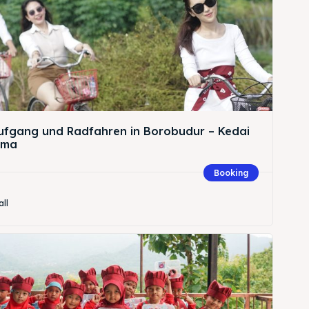
Suche
fgang und Radfahren in Borobudur – Kedai
ema
Suche
Booking
all