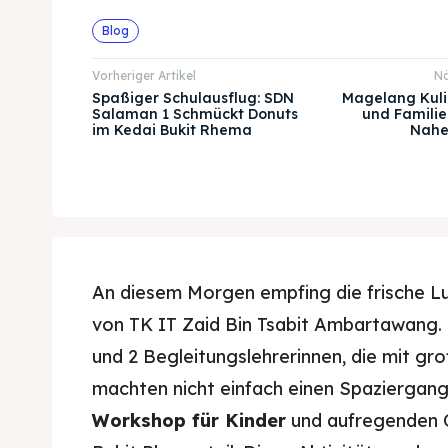
Blog
Vorheriger Artikel
Nä
Spaßiger Schulausflug: SDN
Magelang Kuli
Salaman 1 Schmückt Donuts
und Familie
im Kedai Bukit Rhema
Nahe
An diesem Morgen empfing die frische L
von TK IT Zaid Bin Tsabit Ambartawang. E
und 2 Begleitungslehrerinnen, die mit g
machten nicht einfach einen Spaziergan
Workshop für Kinder
und aufregenden O