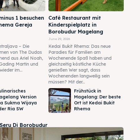
minus 1 besuchen
Café Restaurant mit
Rhema Gereja
Kinderspielplatz in
Borobudur Magelang
June 29, 2026
traljava – Die
Kedai Bukit Rhema: Das neue
men von The Dudas
Paradies für Familien am
ehend aus Ariel Noah,
Wochenende Spaß haben und
Gading Martin und
gleichzeitig köstliche Küche
wieder im...
genießen Wer sagt, dass
Wochenenden langweilig sein
müssen? Mit der...
ulinarisches
Frühstück in
agelang Version
Magelang: Der beste
ia Sukma Wijaya
Ort ist Kedai Bukit
der Ria SW
Rhema
 Seru Di Borobudur