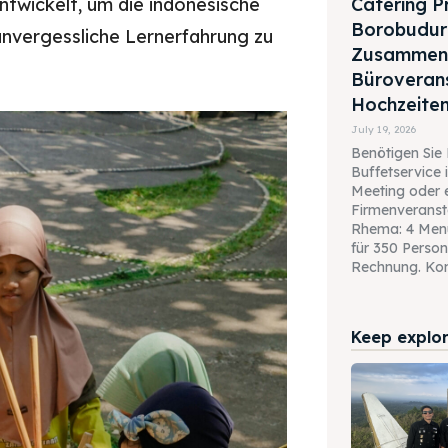
ntwickelt, um die indonesische
Catering 
Borobudur
 unvergessliche Lernerfahrung zu
Zusammenk
Büroveran
Hochzeite
July 19, 2026
Benötigen Sie 
Buffetservice 
Meeting oder 
Firmenveranst
Rhema: 4 Men
für 350 Persone
Rechnung. Kont
Keep explori