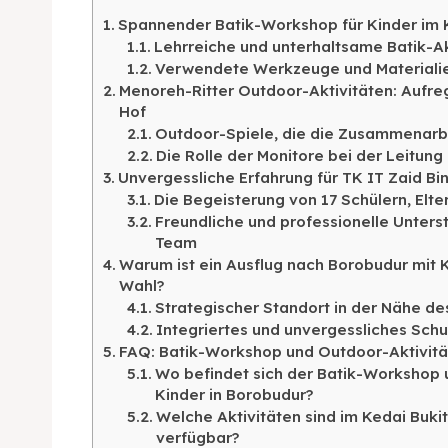
Kater
Ruang
Spannender Batik-Workshop für Kinder im 
Lehrreiche und unterhaltsame Batik-Ak
Nasi 
Playg
Verwendete Werkzeuge und Materialien
Menoreh-Ritter Outdoor-Aktivitäten: Aufr
Hof
Kater
Outdoor-Spiele, die die Zusammenarbe
Die Rolle der Monitore bei der Leitung
Nasi 
Unvergessliche Erfahrung für TK IT Zaid B
BAHASA / 
Die Begeisterung von 17 Schülern, Elte
Freundliche und professionelle Unters
English
Team
Warum ist ein Ausflug nach Borobudur mit K
França
Wahl?
Strategischer Standort in der Nähe d
日本語
Integriertes und unvergessliches Sc
FAQ: Batik-Workshop und Outdoor-Aktivität
Wo befindet sich der Batik-Workshop u
Kinder in Borobudur?
Welche Aktivitäten sind im Kedai Buki
verfügbar?