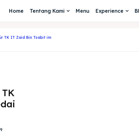
Home
Tentang Kami
Menu
Experience
B
r TK IT Zaid Bin Tsabit im
r TK
edai
9