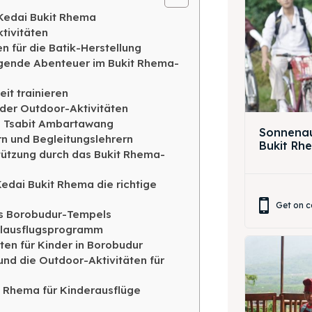
ing Magelang
 Meeting
Kedai Bukit Rhema
tivitäten
Box
round Anak
 für die Batik-Herstellung
egende Abenteuer im Bukit Rhema-
ing Magelang
it trainieren
 der Outdoor-Aktivitäten
Box
in Tsabit Ambartawang
Sonnenau
LANGUAGE
rn und Begleitungslehrern
Bukit Rh
tützung durch das Bukit Rhema-
中文
Indonesia
edai Bukit Rhema die richtige
is
Deutsch
Nederlands
Get on c
es Borobudur-Tempels
한국어
العربية
hulausflugsprogramm
en für Kinder in Borobudur
nd die Outdoor-Aktivitäten für
t Rhema für Kinderausflüge