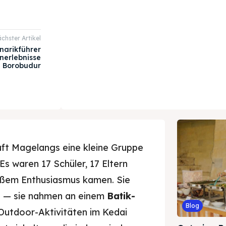
chster Artikel
narikführer
nerlebnisse
 Borobudur
uft Magelangs eine kleine Gruppe
s waren 17 Schüler, 17 Eltern
roßem Enthusiasmus kamen. Sie
g — sie nahmen an einem
Batik-
Blog
utdoor-Aktivitäten im Kedai