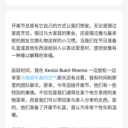
Explore our destinations
Explore our destinations
& Make a booking today
& Make a booking today
开斋节总是有它自己的方式让我们想家。无论是错过
Tempat Makan Keluarga
Tempat Makan Keluarga
家庭烹饪，错过与大家庭的聚会，还是错过像与最亲
密的朋友交换礼物这样的小习惯。当我们在节日准备
Tempat Makan Rombongan
Tempat Makan Rombongan
礼篮或其他东西送给别人以表达爱意时，感觉就像有
一种难以解释的幸福。
Ruang Meeting
Ruang Meeting
前段时间，我在 Kedai Bukit Rhema 一边放松一边
Playground Anak
Playground Anak
享受
马格朗早晨的空气
那天还有点雾，我有时间和那
Katering Magelang
Katering Magelang
里的团队聊天。原来，今年迎接开斋节，他们有一些
特别的事情。不仅仅是我们通常在某个地方享用的食
Nasi Box
Nasi Box
物菜单，而是我们可以带回家与亲人分享的东西。是
的，他们准备了开斋节礼篮，我认为非常个性化和温
暖。
Search
Search