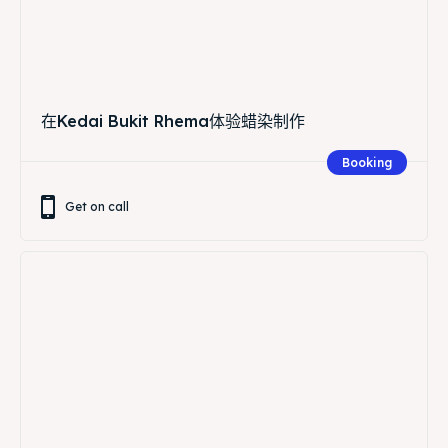
在Kedai Bukit Rhema体验蜡染制作
Booking
Get on call