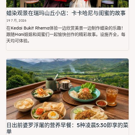
蜡染观景在瑞玛山丘小店：卡卡哈尼与闺蜜的故事
19 7 月, 2026
在Kedai Bukit Rhema体验一边欣赏美景一边制作蜡染的乐趣！
跟随Hani姐姐和闺蜜们一起愉快创作的精彩故事。设施齐全，每
天均可体验。
日出前婆罗浮屠的营养早餐：5种凌晨5:30即享的菜
单