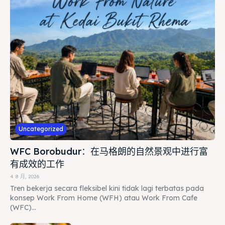
Uncategorized
WFC Borobudur：在马格朗的自然景观中进行富
有成效的工作
4 8 月, 2026
Tren bekerja secara fleksibel kini tidak lagi terbatas pada
konsep Work From Home (WFH) atau Work From Cafe
(WFC)...