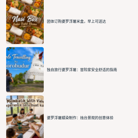
团体订购婆罗浮屠米盒，早上可送达
独自旅行婆罗浮屠：冒险家安全舒适的指南
婆罗浮屠蜡染制作：烛台景观的创意体验