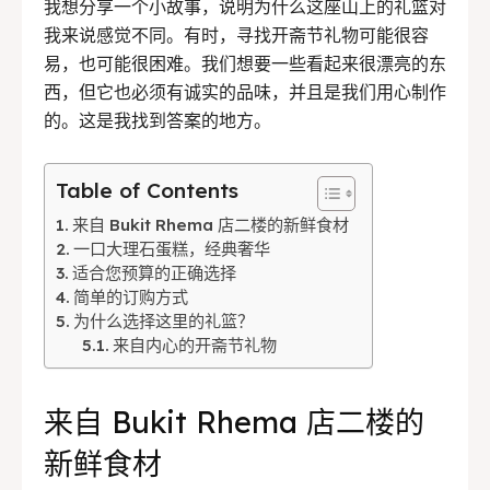
我想分享一个小故事，说明为什么这座山上的礼篮对
BAHASA / LANGUAGE
我来说感觉不同。有时，寻找开斋节礼物可能很容
易，也可能很困难。我们想要一些看起来很漂亮的东
English
中文
Indonesia
西，但它也必须有诚实的品味，并且是我们用心制作
的。这是我找到答案的地方。
Français
Deutsch
Nederlands
日本語
한국어
العربية
Table of Contents
来自 Bukit Rhema 店二楼的新鲜食材
一口大理石蛋糕，经典奢华
适合您预算的正确选择
简单的订购方式
为什么选择这里的礼篮？
来自内心的开斋节礼物
来自 Bukit Rhema 店二楼的
新鲜食材