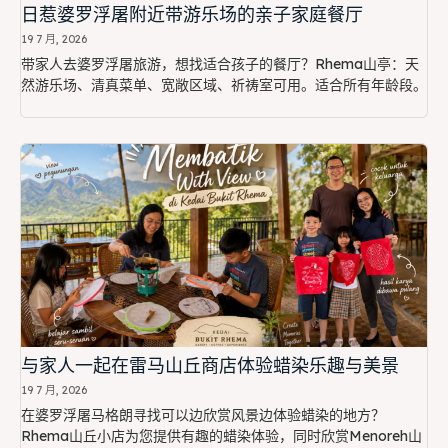
日惹婆罗浮屠附近带游乐场的亲子家庭餐厅
19 7 月, 2026
带家人去婆罗浮屠旅游，想找适合孩子的餐厅？Rhema山亭：天
然游乐场、清真菜单、宽敞区域、祈祷室可用。适合所有年龄段。
与家人一起在雷马山丘商店体验蜡染乐趣与美景
19 7 月, 2026
在婆罗浮屠马格朗寻找可以边欣赏风景边体验蜡染的地方？
Rhema山丘小店为您提供有趣的蜡染体验，同时欣赏Menoreh山