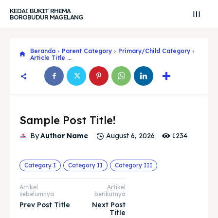
KEDAI BUKIT RHEMA
BOROBUDUR MAGELANG
Beranda
Parent Category
Primary/Child Category
Article Title ...
Sample Post Title!
1234
By
Author Name
August 6, 2026
Search
Search
Category I
Category II
Category III
Cari
Cari
Explore our destinations
Explore our destinations
Artikel
Artikel
sebelumnya
berikutnya
& Make a booking today
& Make a booking today
Prev Post Title
Next Post
Title