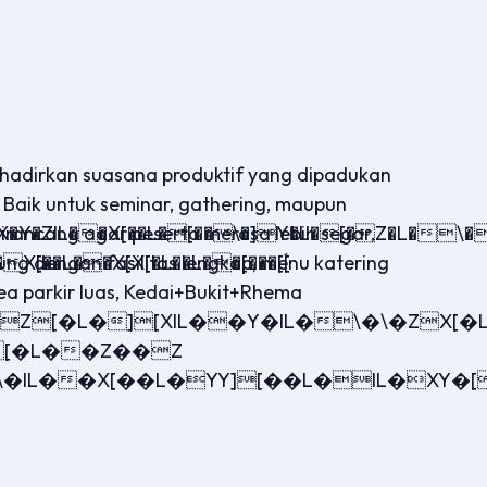
hadirkan suasana produktif yang dipadukan
Baik untuk seminar, gathering, maupun
irancang agar peserta merasa lebih segar,
kung dengan fasilitas lengkap, menu katering
ea parkir luas, Kedai+Bukit+Rhema
[Z[�L�][XIL��Y�IL�\�\�ZX[
\[�L��Z��Z