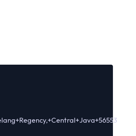
gelang+Regency,+Central+Java+56553