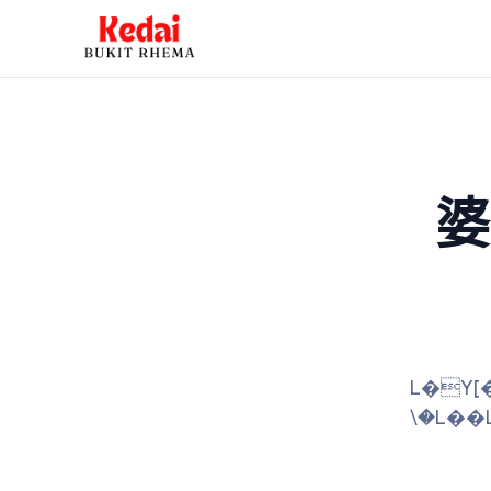
婆
L�Y[�YYXZ�[�L�
\�L��