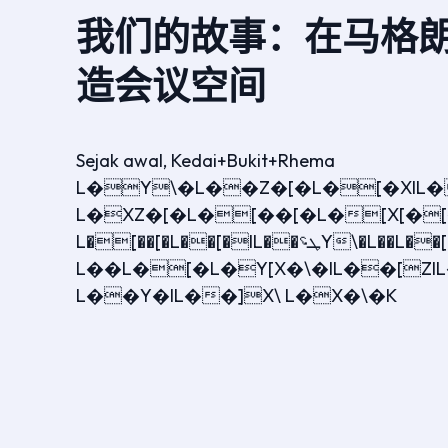
我们的故事：在马格
造会议空间
Sejak awal, Kedai+Bukit+Rhema
L�Y\�L��Z�[�L�[�XIL�
L�XZ�[�L�[��[�L�[X[�[��[�L��ܛ؝Y\�L��L�]\IL��Y�IL��X�Y�ZIL��X[��L�[��\�]Y�L�[�Z�L�\�[]X[��L�[��[�L���\�IL�IL�\�
L�[��[�L��[�IL��ܛ؝Y\�L��L��[ZIL�[��[�L�Y[�YYXZ�[�L��X[��L�YY][��L�X[��L��X[X[�L��L��[���[ۘ[
L��L�[�L�Y[X�\�IL��[ZI
L��Y�IL��]X\ L�X�\�K