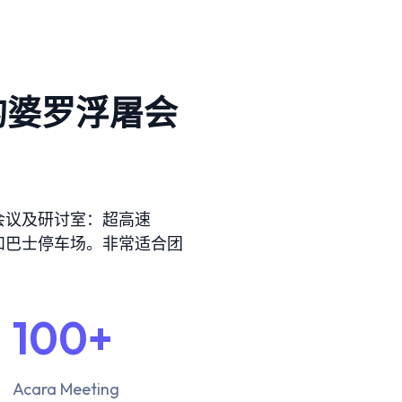
ing Magelang
 Meeting
Box
round Anak
的婆罗浮屠会
ing Magelang
Box
LANGUAGE
中文
Indonesia
会议及研讨室：超高速
务和巴士停车场。非常适合团
is
Deutsch
Nederlands
한국어
العربية
100+
Acara Meeting