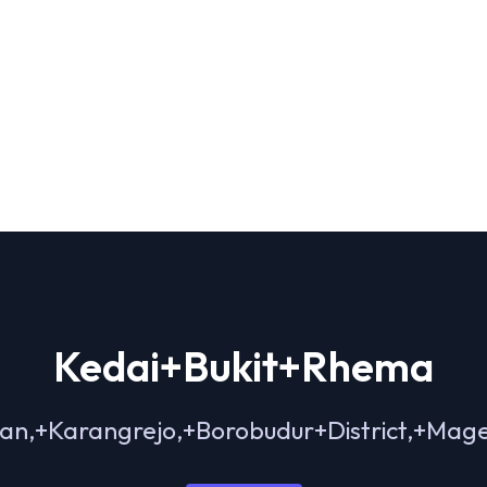
Kedai+Bukit+Rhema
an,+Karangrejo,+Borobudur+District,+Ma