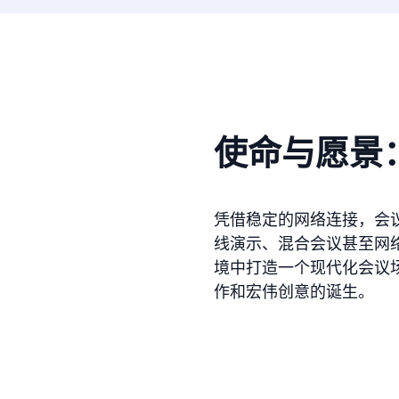
使命与愿景
ore our destinations
a booking today
凭借稳定的网络连接，会
ore our destinations
线演示、混合会议甚至网
t Makan Keluarga
境中打造一个现代化会议
a booking today
t Makan Rombongan
作和宏伟创意的诞生。
 Meeting
t Makan Keluarga
round Anak
t Makan Rombongan