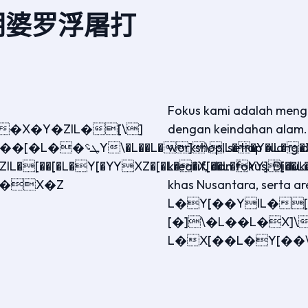
朗婆罗浮屠打
Fokus kami adalah meng
�X�Y�ZIL�[\]
dengan keindahan alam. 
�Z�][�L�XY�[[��L�X[��L�[�[��L�[�L�Z�]
workshop, setiap ruang d
kreatif, dan fokus. Didu
L�X�Z
khas Nusantara, serta ar
L�Y[��YIL�
[�]\�L��L�X]