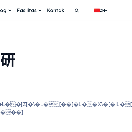
log
Fasilitas
Kontak
ZH
▾
Search
Search
与研
Search
Search
Y��L���\�IL��[ZIL�Z�[[[��IL�[X[�[��[�L�\��Z�][�L�[�L��[�IL��ܛ؝Y\�L��L������L�[�
L���]