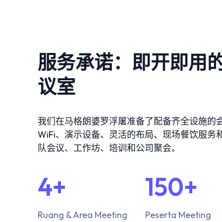
Kater
Ruang
Nasi 
Playg
服务承诺：即开即用
Kater
Nasi 
议室
BAHASA / 
English
我们在马格朗婆罗浮屠准备了配备齐全设施的
WiFi、演示设备、灵活的布局、现场餐饮服
França
队会议、工作坊、培训和公司聚会。
日本語
4+
150+
Ruang & Area Meeting
Peserta Meeting