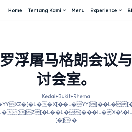
Home
Tentang Kami
Menu
Experience
B
罗浮屠马格朗会议
讨会室。
Kedai+Bukit+Rhema
�X[��L�YY][��L�[�L��[Z[�\�L�[��[�L��X\�[�IL�[[IL��ܛ؝Y\�L�X[��L�[�[��L�[�L�[��\�]
L�[]Z[�L��L�[���IL�X�\�I
[�]\�