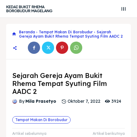
KEDAI BUKIT RHEMA
BOROBUDUR MAGELANG
Beranda
Tempat Makan Di Borobudur
Sejarah
Gereja Ayam Bukit Rhema Tempat Syuting Film AADC 2
Sejarah Gereja Ayam Bukit
Rhema Tempat Syuting Film
AADC 2
3924
By
Mila Prasetyo
Oktober 7, 2022
Tempat Makan Di Borobudur
Search
Search
Artikel sebelumnya
Artikel berikutnya
Cari
Cari