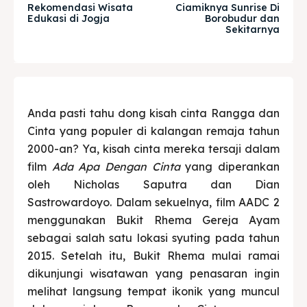
Explore our destinations
Explore our destinations
Rekomendasi Wisata
Ciamiknya Sunrise Di
Edukasi di Jogja
Borobudur dan
& Make a booking today
& Make a booking today
Sekitarnya
Tempat Makan Keluarga
Tempat Makan Keluarga
Tempat Makan Rombongan
Tempat Makan Rombongan
Anda pasti tahu dong kisah cinta Rangga dan
Cinta yang populer di kalangan remaja tahun
Ruang Meeting
Ruang Meeting
2000-an? Ya, kisah cinta mereka tersaji dalam
film
Ada Apa Dengan Cinta
yang diperankan
Playground Anak
Playground Anak
oleh Nicholas Saputra dan Dian
Sastrowardoyo. Dalam sekuelnya, film AADC 2
Katering Magelang
Katering Magelang
menggunakan Bukit Rhema Gereja Ayam
Nasi Box
Nasi Box
sebagai salah satu lokasi syuting pada tahun
2015. Setelah itu, Bukit Rhema mulai ramai
dikunjungi wisatawan yang penasaran ingin
melihat langsung tempat ikonik yang muncul
Cari
Cari