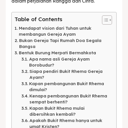
dalam perjalanan Rangga dan Cinta.
BAHASA / LANGUAGE
Table of Contents
English
中文
Indonesia
Mendapat vision dari Tuhan untuk
Français
Deutsch
Nederlands
membangun Gereja Ayam
Bukan Gereja Tapi Rumah Doa Segala
日本語
한국어
العربية
Bangsa
Bentuk Burung Merpati Bermahkota
Apa nama asli Gereja Ayam
Borobudur?
Siapa pendiri Bukit Rhema Gereja
Ayam?
Kapan pembangunan Bukit Rhema
dimulai?
Kenapa pembangunan Bukit Rhema
sempat berhenti?
Kapan Bukit Rhema mulai
dibersihkan kembali?
Apakah Bukit Rhema hanya untuk
umat Kristen?